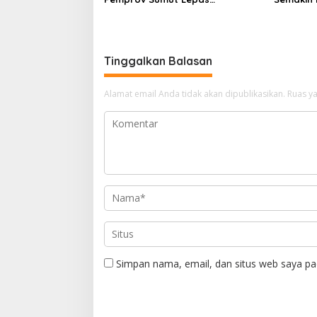
Pengiriman Cabai Merah Keriting
Konsolida
Karo ke Palangka Raya
Tinggalkan Balasan
Alamat email Anda tidak akan dipublikasikan.
Ruas ya
Simpan nama, email, dan situs web saya pa