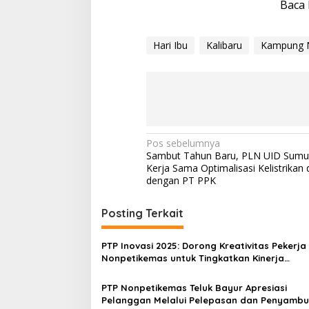
Baca 
Hari Ibu
Kalibaru
Kampung 
N
Pos sebelumnya
Sambut Tahun Baru, PLN UID Sumut 
a
Kerja Sama Optimalisasi Kelistrikan 
v
dengan PT PPK
i
Posting Terkait
g
a
PTP Inovasi 2025: Dorong Kreativitas Pekerja
s
Nonpetikemas untuk Tingkatkan Kinerja
Perusahaan
i
PTP Nonpetikemas Teluk Bayur Apresiasi
p
Pelanggan Melalui Pelepasan dan Penyamb