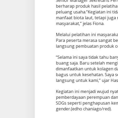
Senior Manager Sekretaris Per
a
berharap produk hasil pelatiha
l
i
peluang usaha.“Kegiatan ini t
b
manfaat biota laut, tetapi ju
a
masyarakat,” jelas Fiona.
r
u
Melalui pelatihan ini masyara
Para peserta merasa sangat b
langsung pembuatan produk ol
“Selama ini saya tidak tahu ban
buang saja. Baru setelah mengik
dimanfaatkan untuk kolagen dan
bagus untuk kesehatan. Saya s
langsung untuk kami,” ujar Hasn
Kegiatan ini menjadi wujud ny
pemberdayaan perempuan dan 
SDGs seperti penghapusan kemi
gender.(edho chaniago/red).