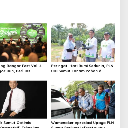
ng Bangor Fest Vol. 4
Peringati Hari Bumi Sedunia, PLN
or Run, Perluas
UID Sumut Tanam Pohon di
 Transaksi Digital
Tapteng melalui Program “Roots
of Energy”
nk Sumut Optimis
Wamenaker Apresiasi Upaya PLN
Kompetitif, Tekankan
Sumut Perkuat Infrastruktur