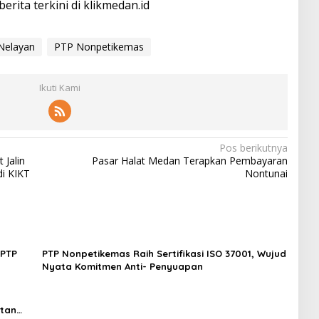
berita terkini di klikmedan.id
Nelayan
PTP Nonpetikemas
Ikuti Kami
Pos berikutnya
Jalin
Pasar Halat Medan Terapkan Pembayaran
di KIKT
Nontunai
 PTP
PTP Nonpetikemas Raih Sertifikasi ISO 37001, Wujud
Nyata Komitmen Anti- Penyuapan
utan