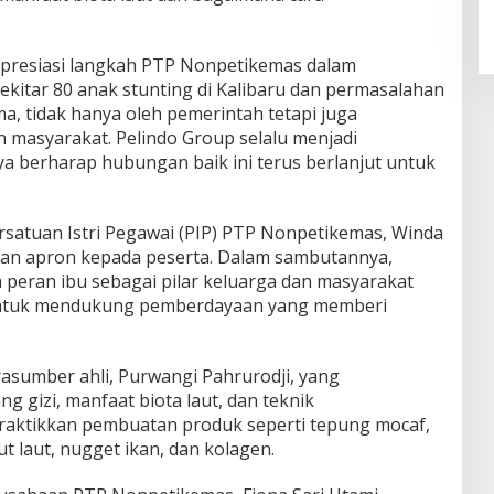
Perkimcikataru Paling Buruk, Plh
Sekda: Kami Sarankan Dievaluasi
apresiasi langkah PTP Nonpetikemas dalam
kitar 80 anak stunting di Kalibaru dan permasalahan
ma, tidak hanya oleh pemerintah tetapi juga
masyarakat. Pelindo Group selalu menjadi
a berharap hubungan baik ini terus berlanjut untuk
ersatuan Istri Pegawai (PIP) PTP Nonpetikemas, Winda
aian apron kepada peserta. Dalam sambutannya,
peran ibu sebagai pilar keluarga dan masyarakat
untuk mendukung pemberdayaan yang memberi
rasumber ahli, Purwangi Pahrurodji, yang
gizi, manfaat biota laut, dan teknik
aktikkan pembuatan produk seperti tepung mocaf,
t laut, nugget ikan, dan kolagen.