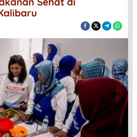
akanan Sehat di
alibaru