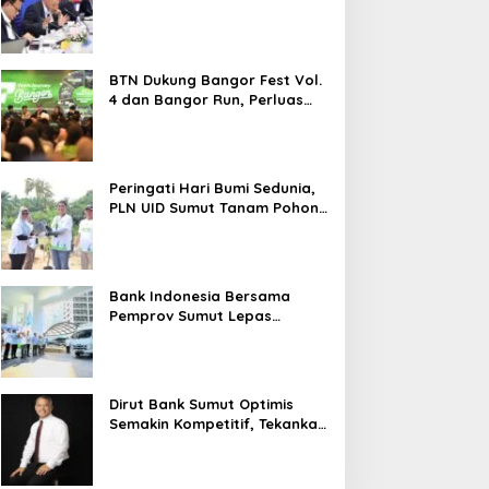
2026 Melesat 40,8 Persen dan
NPL Turun Jadi 2,99 Persen
BTN Dukung Bangor Fest Vol.
4 dan Bangor Run, Perluas
Ekosistem Transaksi Digital
Peringati Hari Bumi Sedunia,
PLN UID Sumut Tanam Pohon
di Tapteng melalui Program
“Roots of Energy”
Bank Indonesia Bersama
Pemprov Sumut Lepas
Pengiriman Cabai Merah
Keriting Karo ke Palangka
Raya
Dirut Bank Sumut Optimis
Semakin Kompetitif, Tekankan
Konsolidasi dan Digitalisasi