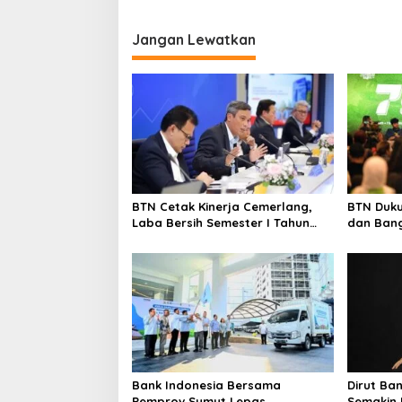
Kapal
o
s
Jangan Lewatkan
BTN Cetak Kinerja Cemerlang,
BTN Duku
Laba Bersih Semester I Tahun
dan Bang
2026 Melesat 40,8 Persen dan
Ekosistem
NPL Turun Jadi 2,99 Persen
Bank Indonesia Bersama
Dirut Ba
Pemprov Sumut Lepas
Semakin 