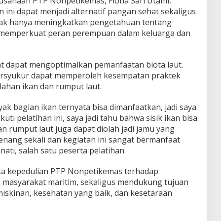
usahaan PTP Nonpetikemas, Fiona Sari Utami,
n ini dapat menjadi alternatif pangan sehat sekaligus
idak hanya meningkatkan pengetahuan tentang
ga memperkuat peran perempuan dalam keluarga dan
kat dapat mengoptimalkan pemanfaatan biota laut.
ersyukur dapat memperoleh kesempatan praktek
ahan ikan dan rumput laut.
yak bagian ikan ternyata bisa dimanfaatkan, jadi saya
uti pelatihan ini, saya jadi tahu bahwa sisik ikan bisa
 rumput laut juga dapat diolah jadi jamu yang
enang sekali dan kegiatan ini sangat bermanfaat
ati, salah satu peserta pelatihan.
ata kepedulian PTP Nonpetikemas terhadap
masyarakat maritim, sekaligus mendukung tujuan
skinan, kesehatan yang baik, dan kesetaraan