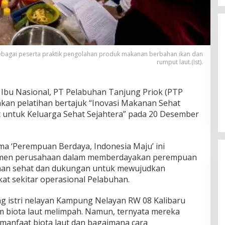
 sebagai peserta praktik pengolahan produk makanan berbahan ikan dan
rumput laut.(Ist).
Serapan Anggaran Dinas
Ibu Nasional, PT Pelabuhan Tanjung Priok (PTP
Perkimcikataru Paling Buruk, Plh
an pelatihan bertajuk “Inovasi Makanan Sehat
Sekda: Kami Sarankan Dievaluasi
 untuk Keluarga Sehat Sejahtera” pada 20 Desember
a ‘Perempuan Berdaya, Indonesia Maju’ ini
tmen perusahaan dalam memberdayakan perempuan
nan sehat dan dukungan untuk mewujudkan
t sekitar operasional Pelabuhan.
rang istri nelayan Kampung Nelayan RW 08 Kalibaru
m biota laut melimpah. Namun, ternyata mereka
Serapan Anggaran Dinas
anfaat biota laut dan bagaimana cara