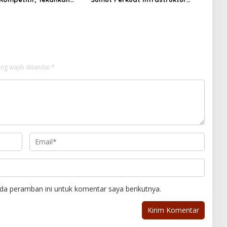
si dan Digitalisasi
SPKLU untuk Dukung Ekosistem
Kendaraan Listrik
ng wajib ditandai
*
da peramban ini untuk komentar saya berikutnya.