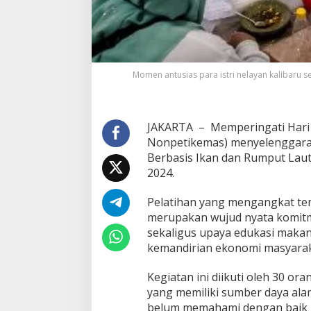
d
e
n
g
a
n
Momen antusias para istri nelayan kalibaru
P
e
l
a
JAKARTA – Memperingati Hari 
t
i
Nonpetikemas) menyelenggarak
h
Berbasis Ikan dan Rumput Laut
a
2024.
n
O
Pelatihan yang mengangkat tem
l
a
merupakan wujud nyata komi
h
sekaligus upaya edukasi maka
a
kemandirian ekonomi masyaraka
n
M
Kegiatan ini diikuti oleh 30 o
a
k
yang memiliki sumber daya ala
a
belum memahami dengan baik m