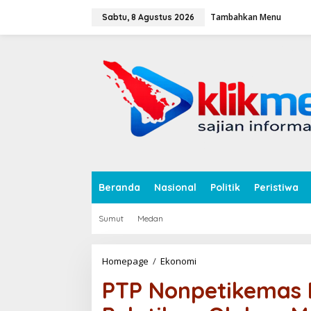
L
Tambahkan Menu
e
Sabtu, 8 Agustus 2026
w
a
tutup
t
i
k
e
k
o
n
t
e
n
Beranda
Nasional
Politik
Peristiwa
Sumut
Medan
Homepage
/
Ekonomi
P
T
PTP Nonpetikemas 
P
N