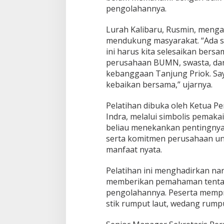
n
pengolahannya.
a
n
Lurah Kalibaru, Rusmin, meng
S
e
mendukung masyarakat. “Ada se
h
ini harus kita selesaikan bersa
a
perusahaan BUMN, swasta, dan 
t
kebanggaan Tanjung Priok. Say
d
i
kebaikan bersama,” ujarnya.
K
a
Pelatihan dibuka oleh Ketua P
m
Indra, melalui simbolis pemak
p
beliau menekankan pentingnya 
u
n
serta komitmen perusahaan 
g
manfaat nyata.
N
e
Pelatihan ini menghadirkan na
l
memberikan pemahaman tentang 
a
y
pengolahannya. Peserta mempr
a
stik rumput laut, wedang rumpu
n
K