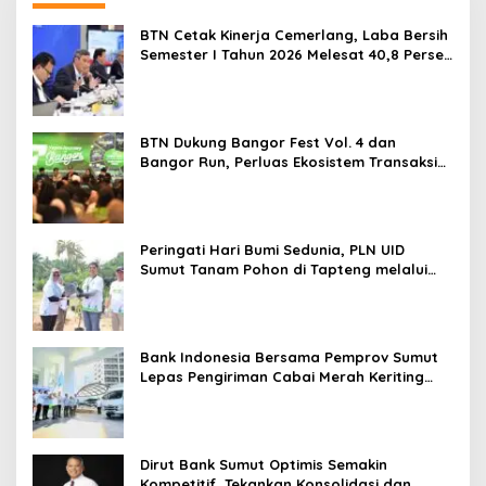
BTN Cetak Kinerja Cemerlang, Laba Bersih
Semester I Tahun 2026 Melesat 40,8 Persen
dan NPL Turun Jadi 2,99 Persen
BTN Dukung Bangor Fest Vol. 4 dan
Bangor Run, Perluas Ekosistem Transaksi
Digital
Peringati Hari Bumi Sedunia, PLN UID
Sumut Tanam Pohon di Tapteng melalui
Program “Roots of Energy”
Bank Indonesia Bersama Pemprov Sumut
Lepas Pengiriman Cabai Merah Keriting
Karo ke Palangka Raya
Dirut Bank Sumut Optimis Semakin
Kompetitif, Tekankan Konsolidasi dan