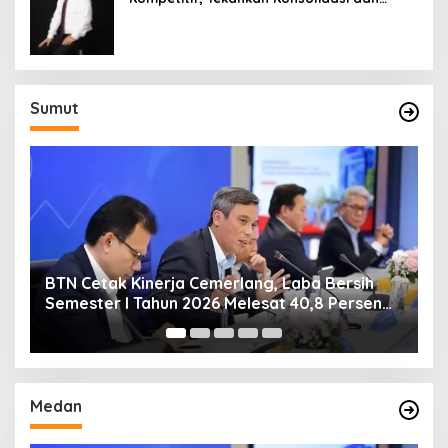
Digitalisasi
Sumut
BTN Cetak Kinerja Cemerlang, Laba Bersih
B
Semester I Tahun 2026 Melesat 40,8 Persen
R
dan NPL Turun Jadi 2,99 Persen
Medan