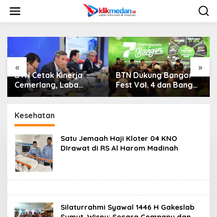
L
e
w
a
t
i
k
e
«
»
k
TN Cetak Kinerja
BTN Dukung Bangor
Jadik
o
emerlang, Laba
Fest Vol. 4 dan Bangor
APEKS
n
rsih Semester I
Run, Perluas Ekosistem
Keber
t
ahun 2026 Melesat
Transaksi Digital
Medan
e
0,8 Persen dan NPL
Nasut
Kesehatan
n
run Jadi 2,99 Persen
Dikrit
Satu Jemaah Haji Kloter 04 KNO
DIrawat di RS Al Harom Madinah
Silaturrahmi Syawal 1446 H Gakeslab
Sumut, Wisnu: Secara Company dan