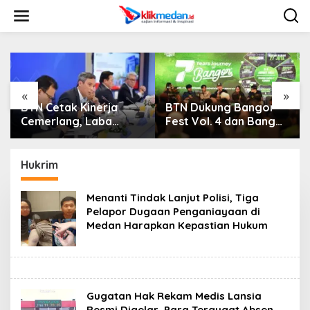
L
e
w
a
t
i
k
e
«
»
k
BTN Dukung Bangor
Jadikan Panggung
o
Fest Vol. 4 dan Bangor
APEKSI Klaim
n
Run, Perluas Ekosistem
Keberhasilan Bangun
t
Transaksi Digital
Medan, Sikap Bobby
e
Nasution Justru
Hukrim
n
en
Dikritik Publik
Menanti Tindak Lanjut Polisi, Tiga
Pelapor Dugaan Penganiayaan di
Medan Harapkan Kepastian Hukum
Gugatan Hak Rekam Medis Lansia
Resmi Digelar, Para Tergugat Absen