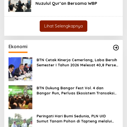
Nuzulul Qur’an Bersama WBP
Lihat Selengkapnya
Ekonomi
BTN Cetak Kinerja Cemerlang, Laba Bersih
Semester I Tahun 2026 Melesat 40,8 Persen
dan NPL Turun Jadi 2,99 Persen
BTN Dukung Bangor Fest Vol. 4 dan
Bangor Run, Perluas Ekosistem Transaksi
Digital
Peringati Hari Bumi Sedunia, PLN UID
Sumut Tanam Pohon di Tapteng melalui
Program “Roots of Energy”