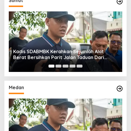
Sumut
Kadis SDABMBK Kerahkan Sejumlah Alat
A
Berat Bersihkan Parit Jalan Taduan Dari
K
Sedimentasi Tebal
B
Medan