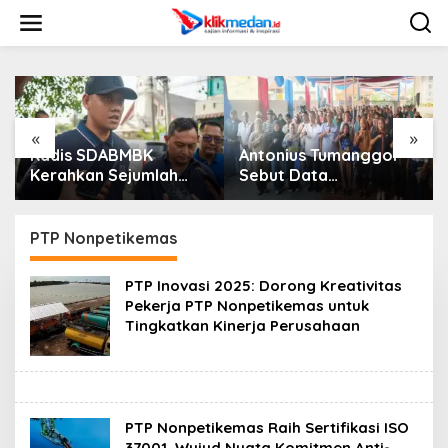
L
e
w
a
t
i
k
e
«
»
k
Kadis SDABMBK
Antonius Tumanggor
Se
o
Kerahkan Sejumlah
Sebut Data
Di
n
Alat Berat Bersihkan
Kependudukan Akurat
Pal
t
Parit Jalan Taduan
Jadi Kunci Agar
Se
e
Dari Sedimentasi Tebal
Bantuan Sosial Tepat
Di
PTP Nonpetikemas
n
Sasaran
PTP Inovasi 2025: Dorong Kreativitas
Pekerja PTP Nonpetikemas untuk
Tingkatkan Kinerja Perusahaan
PTP Nonpetikemas Raih Sertifikasi ISO
37001, Wujud Nyata Komitmen Anti-