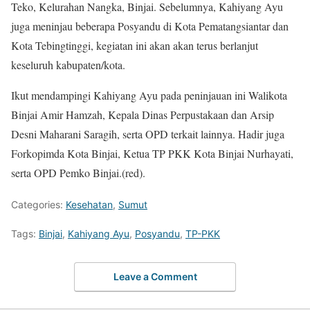
Teko, Kelurahan Nangka, Binjai. Sebelumnya, Kahiyang Ayu
juga meninjau beberapa Posyandu di Kota Pematangsiantar dan
Kota Tebingtinggi, kegiatan ini akan akan terus berlanjut
keseluruh kabupaten/kota.
Ikut mendampingi Kahiyang Ayu pada peninjauan ini Walikota
Binjai Amir Hamzah, Kepala Dinas Perpustakaan dan Arsip
Desni Maharani Saragih, serta OPD terkait lainnya. Hadir juga
Forkopimda Kota Binjai, Ketua TP PKK Kota Binjai Nurhayati,
serta OPD Pemko Binjai.(red).
Categories:
Kesehatan
,
Sumut
Tags:
Binjai
,
Kahiyang Ayu
,
Posyandu
,
TP-PKK
Leave a Comment