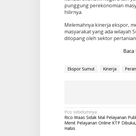
punggung perekonomian masyara
hilirnya.
Melemahnya kinerja ekspor, me
masyarakat yang ada wilayah S
ditopang oleh sektor pertaniann
Baca 
Ekspor Sumut
Kinerja
Pera
N
Pos sebelumnya
Rico Waas Sidak Mal Pelayanan Publ
a
Menit Pelayanan Online KTP Dibuka
v
Habis