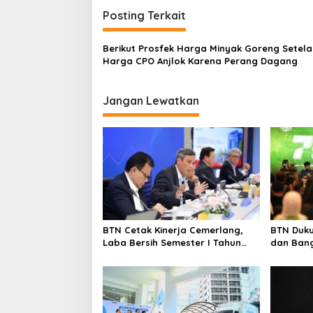
i
Posting Terkait
g
a
Berikut Prosfek Harga Minyak Goreng Setela
s
Harga CPO Anjlok Karena Perang Dagang
i
p
Jangan Lewatkan
o
s
BTN Cetak Kinerja Cemerlang,
BTN Duku
Laba Bersih Semester I Tahun
dan Bang
2026 Melesat 40,8 Persen dan
Ekosistem
NPL Turun Jadi 2,99 Persen