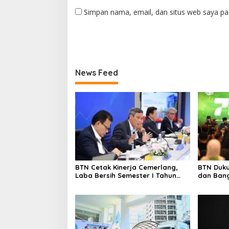
Simpan nama, email, dan situs web saya pa
News Feed
BTN Cetak Kinerja Cemerlang,
BTN Duku
Laba Bersih Semester I Tahun
dan Bang
2026 Melesat 40,8 Persen dan
Ekosistem
NPL Turun Jadi 2,99 Persen