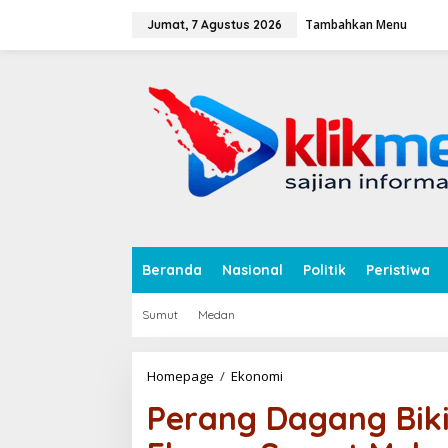
L
Tambahkan Menu
e
Jumat, 7 Agustus 2026
w
a
tutup
t
i
k
e
k
o
n
t
e
n
Beranda
Nasional
Politik
Peristiwa
Sumut
Medan
Homepage
/
Ekonomi
P
e
Perang Dagang Biki
r
a