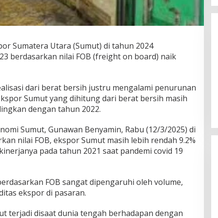
por Sumatera Utara (Sumut) di tahun 2024
 berdasarkan nilai FOB (freight on board) naik
BTN Cetak Kinerja Cemerlang,
lisasi dari berat bersih justru mengalami penurunan
Laba Bersih Semester I Tahun
 ekspor Sumut yang dihitung dari berat bersih masih
2026 Melesat 40,8 Persen dan NPL
ndingkan dengan tahun 2022.
Turun Jadi 2,99 Persen
nomi Sumut, Gunawan Benyamin, Rabu (12/3/2025) di
rkan nilai FOB, ekspor Sumut masih lebih rendah 9.2%
kinerjanya pada tahun 2021 saat pandemi covid 19
berdasarkan FOB sangat dipengaruhi oleh volume,
ditas ekspor di pasaran.
BTN Cetak Kinerja Cemerlang,
t terjadi disaat dunia tengah berhadapan dengan