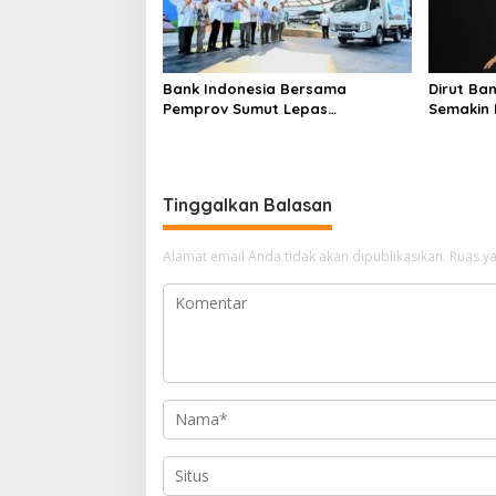
Bank Indonesia Bersama
Dirut Ba
Pemprov Sumut Lepas
Semakin 
Pengiriman Cabai Merah Keriting
Konsolida
Karo ke Palangka Raya
Tinggalkan Balasan
Alamat email Anda tidak akan dipublikasikan.
Ruas ya