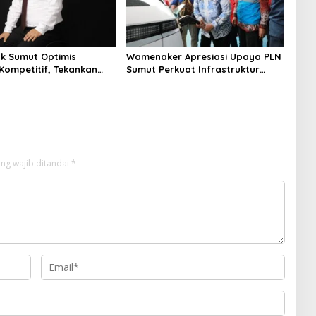
nk Sumut Optimis
Wamenaker Apresiasi Upaya PLN
Kompetitif, Tekankan
Sumut Perkuat Infrastruktur
si dan Digitalisasi
SPKLU untuk Dukung Ekosistem
Kendaraan Listrik
ng wajib ditandai
*