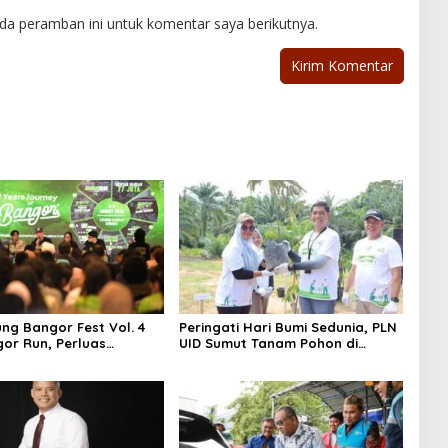
da peramban ini untuk komentar saya berikutnya.
ng Bangor Fest Vol. 4
Peringati Hari Bumi Sedunia, PLN
or Run, Perluas
UID Sumut Tanam Pohon di
 Transaksi Digital
Tapteng melalui Program “Roots
of Energy”