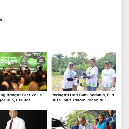
h
ng Bangor Fest Vol. 4
Peringati Hari Bumi Sedunia, PLN
or Run, Perluas
UID Sumut Tanam Pohon di
 Transaksi Digital
Tapteng melalui Program “Roots
of Energy”