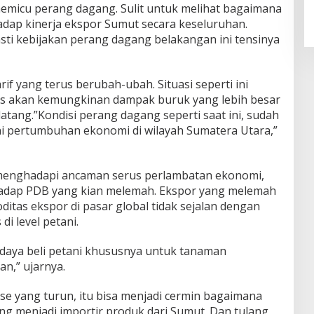
Laba Bersih Semester I Tahun
memicu perang dagang. Sulit untuk melihat bagaimana
2026 Melesat 40,8 Persen dan NPL
dap kinerja ekspor Sumut secara keseluruhan.
Turun Jadi 2,99 Persen
ti kebijakan perang dagang belakangan ini tensinya
if yang terus berubah-ubah. Situasi seperti ini
s akan kemungkinan dampak buruk yang lebih besar
atang.”Kondisi perang dagang seperti saat ini, sudah
i pertumbuhan ekonomi di wilayah Sumatera Utara,”
t menghadapi ancaman serus perlambatan ekonomi,
hadap PDB yang kian melemah. Ekspor yang melemah
itas ekspor di pasar global tidak sejalan dengan
i level petani.
daya beli petani khususnya untuk tanaman
n,” ujarnya.
nase yang turun, itu bisa menjadi cermin bagaimana
ng menjadi importir produk dari Sumut. Dan tulang