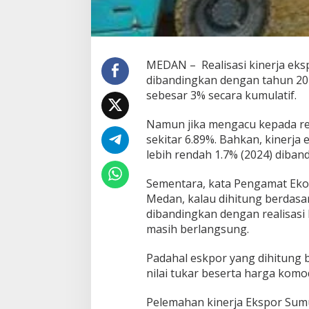
r
j
a
E
k
MEDAN – Realisasi kinerja eks
s
p
dibandingkan dengan tahun 2023
o
sebesar 3% secara kumulatif.
r
S
Namun jika mengacu kepada rea
u
sekitar 6.89%. Bahkan, kinerja
m
u
lebih rendah 1.7% (2024) diba
t
M
Sementara, kata Pengamat Eko
e
Medan, kalau dihitung berdasa
l
dibandingkan dengan realisasi 
a
m
masih berlangsung.
b
a
Padahal eskpor yang dihitung 
t
nilai tukar beserta harga komo
Pelemahan kinerja Ekspor Sumu