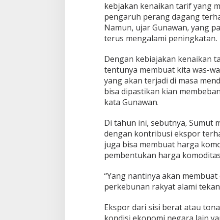
kebjakan kenaikan tarif yang 
pengaruh perang dagang terha
Namun, ujar Gunawan, yang pas
terus mengalami peningkatan.
Dengan kebiajakan kenaikan tar
tentunya membuat kita was-wa
yang akan terjadi di masa mend
bisa dipastikan kian membeban
kata Gunawan.
Di tahun ini, sebutnya, Sumu
dengan kontribusi ekspor ter
juga bisa membuat harga komod
pembentukan harga komoditas d
“Yang nantinya akan membuat 
perkebunan rakyat alami tekana
Ekspor dari sisi berat atau to
kondisi ekonomi negara lain ya