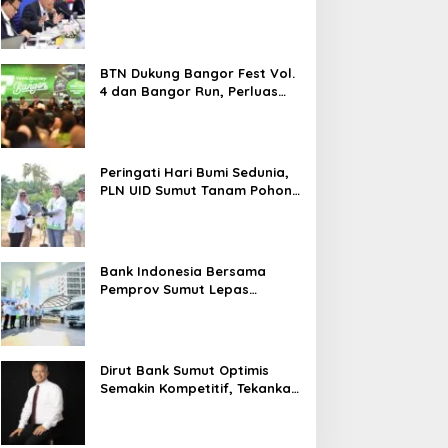
2026 Melesat 40,8 Persen dan
NPL Turun Jadi 2,99 Persen
BTN Dukung Bangor Fest Vol.
4 dan Bangor Run, Perluas
Ekosistem Transaksi Digital
Peringati Hari Bumi Sedunia,
PLN UID Sumut Tanam Pohon
di Tapteng melalui Program
“Roots of Energy”
Bank Indonesia Bersama
Pemprov Sumut Lepas
Pengiriman Cabai Merah
Keriting Karo ke Palangka
Raya
Dirut Bank Sumut Optimis
Semakin Kompetitif, Tekankan
Konsolidasi dan Digitalisasi