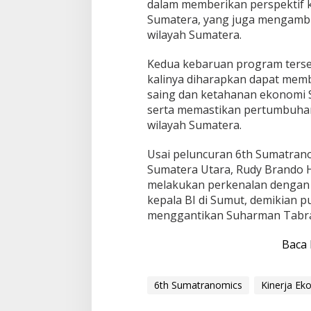
dalam memberikan perspektif k
Sumatera, yang juga mengambi
wilayah Sumatera.
Kedua kebaruan program terse
kalinya diharapkan dapat memb
saing dan ketahanan ekonomi S
serta memastikan pertumbuhan 
wilayah Sumatera.
Usai peluncuran 6th Sumatrano
Sumatera Utara, Rudy Brando H
melakukan perkenalan dengan 
kepala BI di Sumut, demikian p
menggantikan Suharman Tabran
Baca 
6th Sumatranomics
Kinerja Ek