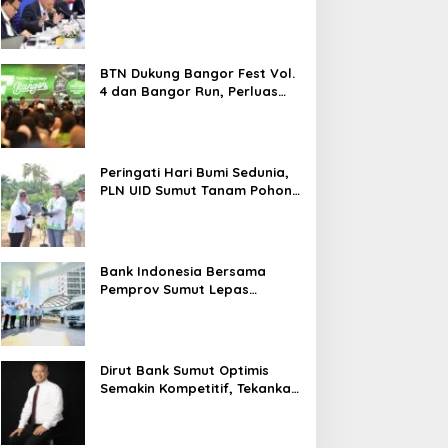
2026 Melesat 40,8 Persen dan
NPL Turun Jadi 2,99 Persen
BTN Dukung Bangor Fest Vol.
4 dan Bangor Run, Perluas
Ekosistem Transaksi Digital
Peringati Hari Bumi Sedunia,
PLN UID Sumut Tanam Pohon
di Tapteng melalui Program
“Roots of Energy”
Bank Indonesia Bersama
Pemprov Sumut Lepas
Pengiriman Cabai Merah
Keriting Karo ke Palangka
Raya
Dirut Bank Sumut Optimis
Semakin Kompetitif, Tekankan
Konsolidasi dan Digitalisasi