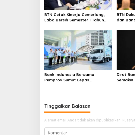
BTN Cetak Kinerja Cemerlang,
BTN Duku
Laba Bersih Semester I Tahun
dan Bang
2026 Melesat 40,8 Persen dan
Ekosistem
NPL Turun Jadi 2,99 Persen
Bank Indonesia Bersama
Dirut Ba
Pemprov Sumut Lepas
Semakin 
Pengiriman Cabai Merah Keriting
Konsolida
Karo ke Palangka Raya
Tinggalkan Balasan
Alamat email Anda tidak akan dipublikasikan.
Ruas ya