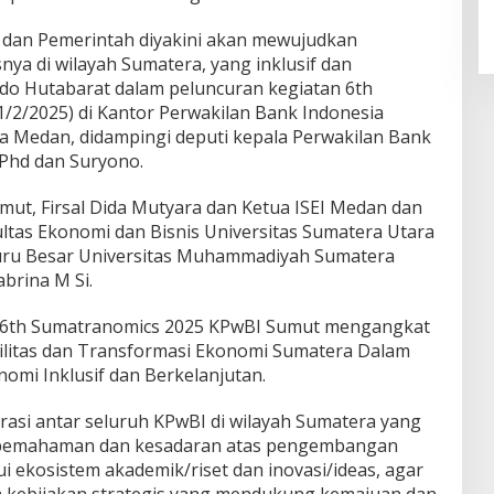
Laba Bersih Semester I Tahun
2026 Melesat 40,8 Persen dan NPL
a dan Pemerintah diyakini akan mewujudkan
Turun Jadi 2,99 Persen
a di wilayah Sumatera, yang inklusif dan
ndo Hutabarat dalam peluncuran kegiatan 6th
1/2/2025) di Kantor Perwakilan Bank Indonesia
ta Medan, didampingi deputi kepala Perwakilan Bank
Phd dan Suryono.
mut, Firsal Dida Mutyara dan Ketua ISEI Medan dan
ltas Ekonomi dan Bisnis Universitas Sumatera Utara
a Guru Besar Universitas Muhammadiyah Sumatera
abrina M Si.
n 6th Sumatranomics 2025 KPwBI Sumut mengangkat
ilitas dan Transformasi Ekonomi Sumatera Dalam
i Inklusif dan Berkelanjutan.
rasi antar seluruh KPwBI di wilayah Sumatera yang
pemahaman dan kesadaran atas pengembangan
 ekosistem akademik/riset dan inovasi/ideas, agar