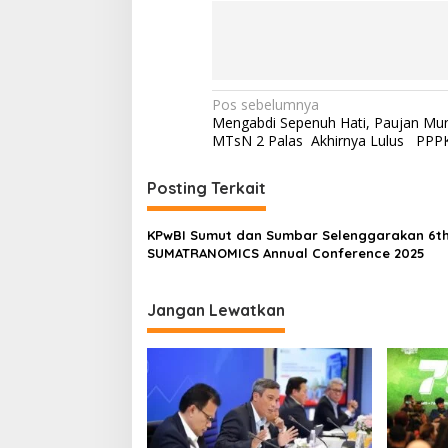
N
Pos sebelumnya
Mengabdi Sepenuh Hati, Paujan Mu
a
MTsN 2 Palas Akhirnya Lulus PP
v
i
Posting Terkait
g
KPwBI Sumut dan Sumbar Selenggarakan 6t
a
SUMATRANOMICS Annual Conference 2025
s
i
Jangan Lewatkan
p
o
s