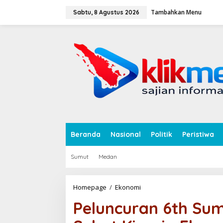
L
Tambahkan Menu
e
Sabtu, 8 Agustus 2026
w
a
tutup
t
i
k
e
k
o
n
t
e
n
Beranda
Nasional
Politik
Peristiwa
Sumut
Medan
Homepage
/
Ekonomi
P
e
Peluncuran 6th Su
l
u