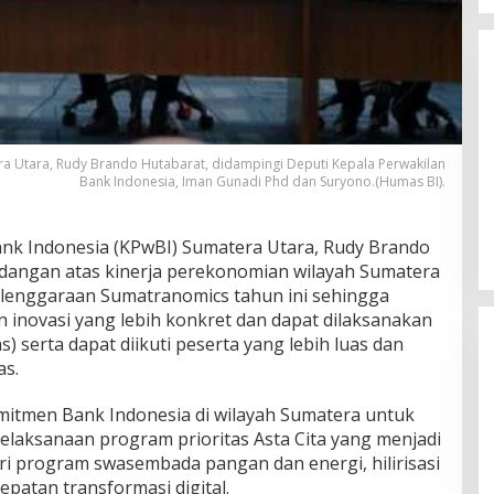
ra Utara, Rudy Brando Hutabarat, didampingi Deputi Kepala Perwakilan
Bank Indonesia, Iman Gunadi Phd dan Suryono.(Humas BI).
BTN Cetak Kinerja Cemerlang,
Laba Bersih Semester I Tahun
2026 Melesat 40,8 Persen dan NPL
nk Indonesia (KPwBI) Sumatera Utara, Rudy Brando
Turun Jadi 2,99 Persen
angan atas kinerja perekonomian wilayah Sumatera
lenggaraan Sumatranomics tahun ini sehingga
 inovasi yang lebih konkret dan dapat dilaksanakan
) serta dapat diikuti peserta yang lebih luas dan
as.
mitmen Bank Indonesia di wilayah Sumatera untuk
laksanaan program prioritas Asta Cita yang menjadi
i program swasembada pangan dan energi, hilirisasi
BTN Cetak Kinerja Cemerlang,
patan transformasi digital.