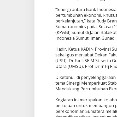
m
i
“Sinergi antara Bank Indonesi
S
pertumbuhan ekonomi, khususny
u
m
berkelanjutan,” kata Rudy Bra
a
Sumatranomics pada, Selasa (1
t
(KPwBI) Sumut di Jalan Balaiko
e
Indonesia Sumut, Iman Gunadi 
r
a
Hadir, Ketua KADIN Provinsi Su
sekaligus menjabat Dekan Faku
(USU), Dr Fadli SE M Si, sert
Utara (UMSU), Prof Dr Ir Hj R S
Diketahui, di penyelenggaraa
tema Sinergi Memperkuat Stab
Mendukung Pertumbuhan Ekonom
Kegiatan ini merupakan kolabo
bertujuan untuk membangun 
perekonomian Sumatera melalui