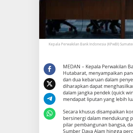
w
B
I
S
u
m
u
t
S
Kepala Perwakilan Bank Indonesia (KPwBI) Sumate
e
b
u
t
MEDAN – Kepala Perwakilan Ba
K
Hutabarat, menyampaikan pand
i
dan dua kebaruan dalam penye
n
diharapkan dapat menghasilkan
e
r
dalam jangka pendek (quick wins
j
mendapat liputan yang lebih lu
a
E
Secara khusus disampaikan ko
k
bersinergi dalam mendukung pe
o
n
pilar pembangunan bangsa, dar
o
Sumber Daya Alam hingga perce