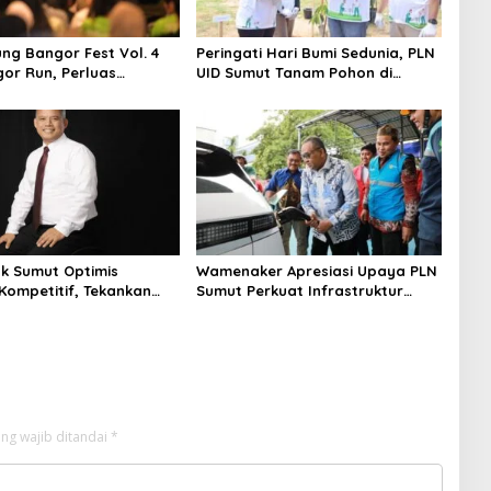
ng Bangor Fest Vol. 4
Peringati Hari Bumi Sedunia, PLN
or Run, Perluas
UID Sumut Tanam Pohon di
 Transaksi Digital
Tapteng melalui Program “Roots
of Energy”
nk Sumut Optimis
Wamenaker Apresiasi Upaya PLN
Kompetitif, Tekankan
Sumut Perkuat Infrastruktur
si dan Digitalisasi
SPKLU untuk Dukung Ekosistem
Kendaraan Listrik
ng wajib ditandai
*