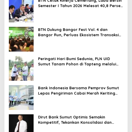
BTN Cetak Kinerja Cemerlang, Laba Bersih
Semester I Tahun 2026 Melesat 40,8 Persen
dan NPL Turun Jadi 2,99 Persen
BTN Dukung Bangor Fest Vol. 4 dan
Bangor Run, Perluas Ekosistem Transaksi
Digital
Peringati Hari Bumi Sedunia, PLN UID
Sumut Tanam Pohon di Tapteng melalui
Program “Roots of Energy”
Bank Indonesia Bersama Pemprov Sumut
Lepas Pengiriman Cabai Merah Keriting
Karo ke Palangka Raya
Dirut Bank Sumut Optimis Semakin
Kompetitif, Tekankan Konsolidasi dan
Digitalisasi