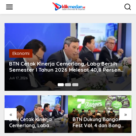
L
e
w
a
t
i
k
e
k
o
Ekonomi
n
t
BTN Cetak Kinerja Cemerlang, Laba Bersih
e
Semester I Tahun 2026 Melesat 40,8 Persen
n
dan NPL Turun Jadi 2,99 Persen
Juli 17, 2026
«
»
BTN Cetak Kinerja
BTN Dukung Bangor
Cemerlang, Laba
Fest Vol. 4 dan Bangor
Bersih Semester I
Run, Perluas Ekosistem