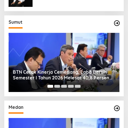
Sumut
BTN Cetak Kinerja Cemerlang, Laba Bersih
B
Semester I Tahun 2026 Melesat 40,8 Persen
R
dan NPL Turun Jadi 2,99 Persen
Medan