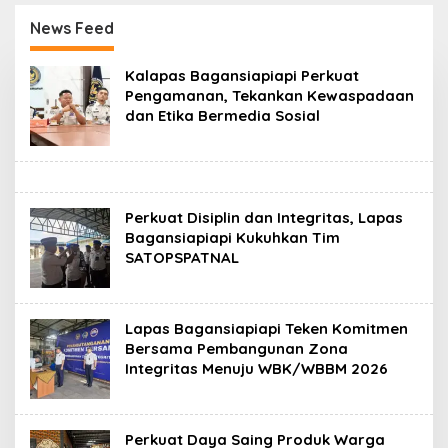
Tahun 2026 Melesat
Transaksi Digital
40,8 Persen dan NPL
News Feed
Turun Jadi 2,99 Persen
K
Kalapas Bagansiapiapi Perkuat
l
Pengamanan, Tekankan Kewaspadaan
i
dan Etika Bermedia Sosial
k
m
e
d
a
n
.
Perkuat Disiplin dan Integritas, Lapas
i
Bagansiapiapi Kukuhkan Tim
d
SATOPSPATNAL
Lapas Bagansiapiapi Teken Komitmen
Bersama Pembangunan Zona
Integritas Menuju WBK/WBBM 2026
Perkuat Daya Saing Produk Warga