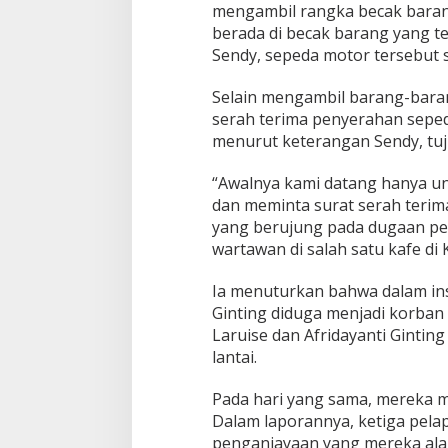
n
mengambil rangka becak baran
d
berada di becak barang yang 
i
Sendy, sepeda motor tersebut s
M
e
d
Selain mengambil barang-bara
a
serah terima penyerahan seped
n
menurut keterangan Sendy, tuju
H
a
“Awalnya kami datang hanya u
r
a
dan meminta surat serah terima
p
yang berujung pada dugaan pe
k
wartawan di salah satu kafe di
a
n
Ia menuturkan bahwa dalam insi
K
e
Ginting diduga menjadi korban 
p
Laruise dan Afridayanti Gintin
a
lantai.
s
t
Pada hari yang sama, mereka m
i
a
Dalam laporannya, ketiga pel
n
penganiayaan yang mereka a