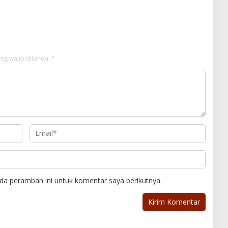
Janda 58 Tahun di Samosir
ng wajib ditandai
*
da peramban ini untuk komentar saya berikutnya.