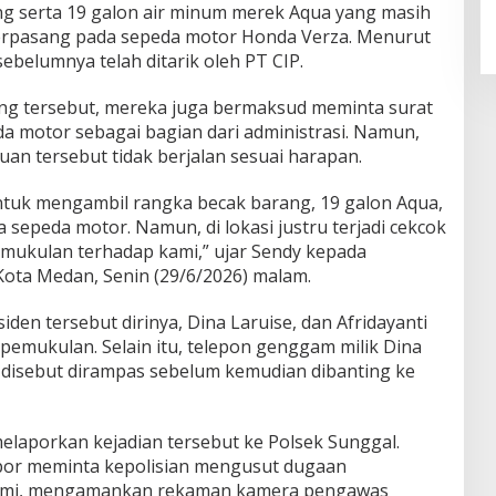
SDABMBK Medan Jemput Bola
g serta 19 galon air minum merek Aqua yang masih
Tangani Infrastruktur
terpasang pada sepeda motor Honda Verza. Menurut
ebelumnya telah ditarik oleh PT CIP.
ng tersebut, mereka juga bermaksud meminta surat
a motor sebagai bagian dari administrasi. Namun,
an tersebut tidak berjalan sesuai harapan.
ntuk mengambil rangka becak barang, 19 galon Aqua,
 sepeda motor. Namun, di lokasi justru terjadi cekcok
mukulan terhadap kami,” ujar Sendy kepada
 Kota Medan, Senin (29/6/2026) malam.
den tersebut dirinya, Dina Laruise, dan Afridayanti
pemukulan. Selain itu, telepon genggam milik Dina
g disebut dirampas sebelum kemudian dibanting ke
elaporkan kejadian tersebut ke Polsek Sunggal.
apor meminta kepolisian mengusut dugaan
lami, mengamankan rekaman kamera pengawas