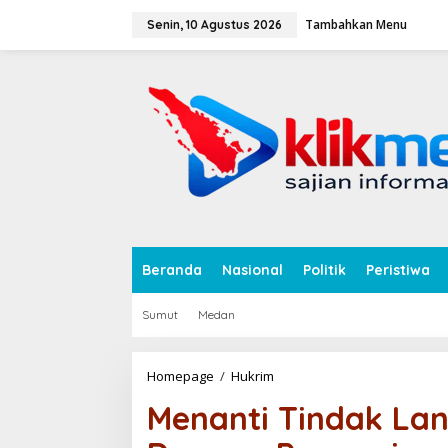
L
Tambahkan Menu
e
Senin, 10 Agustus 2026
w
a
tutup
t
i
k
e
k
o
n
t
e
n
Beranda
Nasional
Politik
Peristiwa
Sumut
Medan
Homepage
/
Hukrim
M
e
Menanti Tindak Lanj
n
a