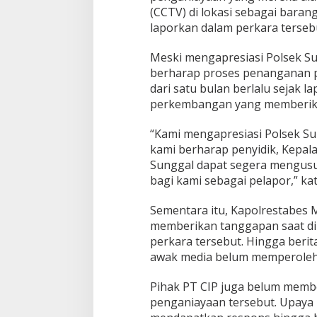
H
(CCTV) di lokasi sebagai bara
u
laporkan dalam perkara terseb
k
u
m
Meski mengapresiasi Polsek Su
berharap proses penanganan pe
dari satu bulan berlalu sejak 
perkembangan yang memberik
“Kami mengapresiasi Polsek S
kami berharap penyidik, Kepala
Sunggal dapat segera mengusut
bagi kami sebagai pelapor,” ka
Sementara itu, Kapolrestabes 
memberikan tanggapan saat d
perkara tersebut. Hingga berita
awak media belum memperoleh
Pihak PT CIP juga belum membe
penganiayaan tersebut. Upaya 