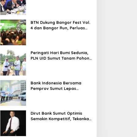
2026 Melesat 40,8 Persen dan
NPL Turun Jadi 2,99 Persen
BTN Dukung Bangor Fest Vol.
4 dan Bangor Run, Perluas
Ekosistem Transaksi Digital
Peringati Hari Bumi Sedunia,
PLN UID Sumut Tanam Pohon
di Tapteng melalui Program
“Roots of Energy”
Bank Indonesia Bersama
Pemprov Sumut Lepas
Pengiriman Cabai Merah
Keriting Karo ke Palangka
Raya
Dirut Bank Sumut Optimis
Semakin Kompetitif, Tekankan
Konsolidasi dan Digitalisasi