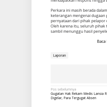
mendapatkan respons hingga ber
Perkara ini masih berada dalam
keterangan mengenai dugaan 
pernyataan dari pihak pelapor
Oleh karena itu, seluruh piha
sambil menunggu hasil penyel
Baca 
Laporan
N
Pos sebelumnya
Gugatan Hak Rekam Medis Lansia 
a
Digelar, Para Tergugat Absen
v