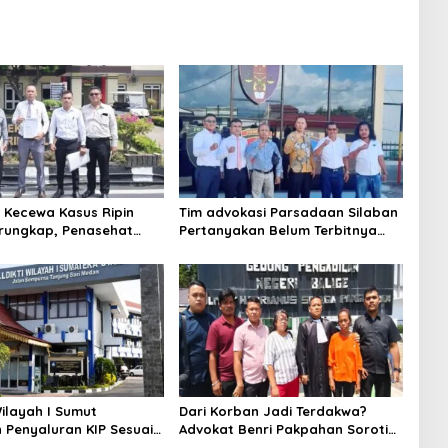
 Kecewa Kasus Ripin
Tim advokasi Parsadaan Silaban
rungkap, Penasehat
Pertanyakan Belum Terbitnya
rati Kapolri dan Komisi
Sprint Lidik Dugaan
serta Komnas HAM
Pengeroyokan
Wilayah I Sumut
Dari Korban Jadi Terdakwa?
 Penyaluran KIP Sesuai
Advokat Benri Pakpahan Soroti
Dugaan Kriminalisasi Terhadap