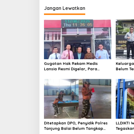
i
Jangan Lewatkan
g
a
s
i
p
o
s
Gugatan Hak Rekam Medis
Keluarga
Lansia Resmi Digelar, Para
Belum Te
Tergugat Absen
Hukum Su
III DPR 
Ditetapkan DPO, Penyidik Polres
LLDIKTI 
Tanjung Balai Belum Tangkap
Tegaskan
Cek Rasyid
Juknis