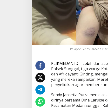
a
P
e
l
a
p
o
r
D
u
g
a
Pelapor Sendy Jansetia Putra
a
n
P
KLIKMEDAN.ID
–
Lebih
dari sa
e
Polsek Sunggal, tiga warga Kot
n
dan Afridayanti Ginting, men
g
a
yang mereka sampaikan. Merek
n
penyelidikan agar memberikan
i
a
Sendy Jansetia Putra menjelask
y
dirinya bersama Dina Laruise d
a
a
Kecamatan Medan Sunggal, Rab