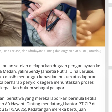
Tak Lagi Tunggu Laporan, Dinas
SDABMBK Medan Jemput Bola
, Dina Laruise, dan Afridayanti Ginting dan dugaan alat bukti.(Foto:dok)
Tangani Infrastruktur
tu bulan setelah melaporkan dugaan penganiayaan ke
a Medan, yakni Sendy Jansetia Putra, Dina Laruise,
gaku masih menunggu kepastian hukum atas laporan
a berharap penyidik segera menuntaskan proses
 kepastian hukum sebagai pelapor.
an, peristiwa yang mereka laporkan bermula ketika
an Afridayanti Ginting mendatangi kantor PT CIP di
Tak Lagi Tunggu Laporan, Dinas
u (21/5/2026). Kedatangan mereka bertujuan