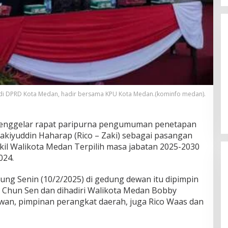
Kadis SDABMBK Kerahkan
 di DPRD Kota Medan, hadir bersama KPU Kota Medan.(kominfo medan).
Sejumlah Alat Berat Bersihkan
Parit Jalan Taduan Dari
Sedimentasi Tebal
nggelar rapat paripurna pengumuman penetapan
akiyuddin Haharap (Rico – Zaki) sebagai pasangan
kil Walikota Medan Terpilih masa jabatan 2025-2030
024.
ung Senin (10/2/2025) di gedung dewan itu dipimpin
Chun Sen dan dihadiri Walikota Medan Bobby
wan, pimpinan perangkat daerah, juga Rico Waas dan
Kadis SDABMBK Kerahkan