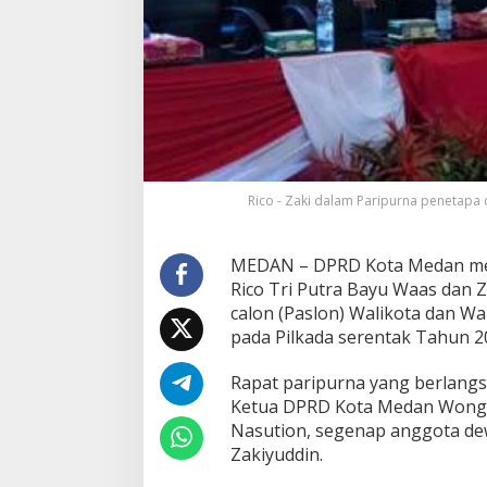
n
R
i
c
o
-
Z
a
k
i
s
Rico - Zaki dalam Paripurna penetapa
e
b
a
MEDAN – DPRD Kota Medan me
g
Rico Tri Putra Bayu Waas dan Z
a
calon (Paslon) Walikota dan Wa
i
W
pada Pilkada serentak Tahun 2
a
l
Rapat paripurna yang berlangs
i
Ketua DPRD Kota Medan Wong 
k
Nasution, segenap anggota de
o
t
Zakiyuddin.
a