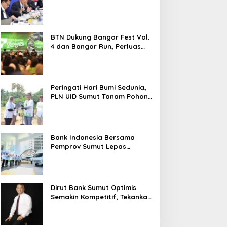
2026 Melesat 40,8 Persen dan
NPL Turun Jadi 2,99 Persen
BTN Dukung Bangor Fest Vol.
4 dan Bangor Run, Perluas
Ekosistem Transaksi Digital
Peringati Hari Bumi Sedunia,
PLN UID Sumut Tanam Pohon
di Tapteng melalui Program
“Roots of Energy”
Bank Indonesia Bersama
Pemprov Sumut Lepas
Pengiriman Cabai Merah
Keriting Karo ke Palangka
Raya
Dirut Bank Sumut Optimis
Semakin Kompetitif, Tekankan
Konsolidasi dan Digitalisasi