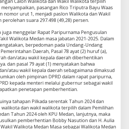
gan Calon Walikota dan Wakil Walikota terpilih
 menyampaikan, pasangan Rico Triputra Bayu Waas
 nomor urut 1, menjadi paslon Walikota dan Wakil
 perolehan suara 297.498 (49,28) persen.
 juga menggelar Rapat Paripurnama Pengusulan
akil Walikota Medan masa jabatan 2021-2025. Dalam
mengatakan, berpedoman pada Undang-Undang
emerintahan Daerah, Pasal 78 ayat (2) huruf (a),
h dan/atau wakil kepala daerah diberhentikan
ya. dan pasal 79 ayat (1) menyatakan bahwa
dan/atau wakil kepala daerah sebagaimana dimaksud
iumumkan oleh pimpinan DPRD dalam rapat paripurna,
PRD kepada menteri melalui gubernur sebagai wakil
apatkan penetapan pemberhentian.
uinya tahapan Pilkada serentak Tahun 2024 dan
alikota dan wakil walikota terpilih dalam Pemilihan
edan Tahun 2024 oleh KPU Medan, lanjutnya, maka
usulkan pemberhentian Bobby Nasution dan H. Aulia
 Wakil Walikota Medan Masa sebagai Walikota Medan