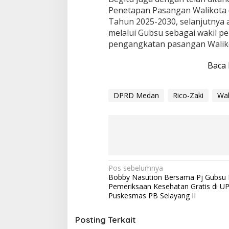
Penetapan Pasangan Walikota d
Tahun 2025-2030, selanjutnya
melalui Gubsu sebagai wakil 
pengangkatan pasangan Walikot
Baca 
DPRD Medan
Rico-Zaki
Wal
N
Pos sebelumnya
Bobby Nasution Bersama Pj Gubsu 
a
Pemeriksaan Kesehatan Gratis di U
v
Puskesmas PB Selayang II
i
Posting Terkait
g