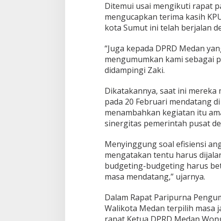
d
Ditemui usai mengikuti rapat p
a
mengucapkan terima kasih KPU, 
n
kota Sumut ini telah berjalan d
W
a
k
“Juga kepada DPRD Medan yang
i
mengumumkan kami sebagai pe
l
didampingi Zaki.
W
a
Dikatakannya, saat ini mereka
l
i
pada 20 Februari mendatang di 
k
menambahkan kegiatan itu ama
o
sinergitas pemerintah pusat d
t
a
Menyinggung soal efisiensi an
M
e
mengatakan tentu harus dijalan
d
budgeting-budgeting harus betu
a
masa mendatang,” ujarnya.
n
2
Dalam Rapat Paripurna Pengum
0
2
Walikota Medan terpilih masa 
5
rapat Ketua DPRD Medan Wong