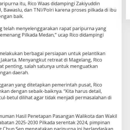
Sejumlah Alat Berat Bersihkan
aripurna itu, Rico Waas didampingi Zakiyuddin
Parit Jalan Taduan Dari
Bawaslu, dan TNI/Polri karena proses pilkada di ibu
Sedimentasi Tebal
engan baik.
 telah menyelenggarakan rapat paripurna yang
menang Pilkada Medan,” ucap Rico didampingi
 melakukan berbagai persiapan untuk pelantikan
Jakarta. Menyangkut retreat di Magelang, Rico
t penting, salah satunya untuk menguatkan
engan daerah.
ggaran yang ditetapkan pemerintah pusat, Rico
kan dengan sebaik-baiknya. “Kita harus detail,
l-betul dilihat agar tidak menjadi permasalahan di
uman Hasil Penetapan Pasangan Walikota dan Wakil
jabatan 2025-2030 Pilkada serentak 2024, pimpinan
 Chun Sen mengatakan paripurna ini berlandaskan