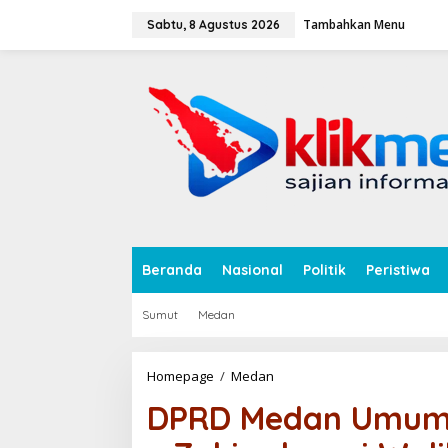
L
Tambahkan Menu
e
Sabtu, 8 Agustus 2026
w
a
tutup
t
i
k
e
k
o
n
t
e
n
Beranda
Nasional
Politik
Peristiwa
Sumut
Medan
Homepage
/
Medan
D
P
DPRD Medan Umumk
R
D