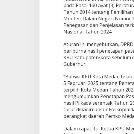
-
pada Pasal 160 ayat (3) Pera
2
Tahun 2014 tentang Pemilihan 
0
3
Menteri Dalam Negeri Nomor
0
Penegasan dan Penjelasan terk
Nasional Tahun 2024.
Aturan ini menyebutkan, DPR
paripurna hasil penetapan pasa
KPU kabupaten/kota sebelum d
Gubernur.
“Bahwa KPU Kota Medan telah 
5 Februari 2025 tentang Penet
terpilih Kota Medan Tahun 202
mengumumkan Penetapan Pasang
hasil Pilkada serentak Tahun 
turut dihadiri unsur Forkopimd
perangkat daerah Pemko Medan
Dalam rapat itu, Ketua KPU M