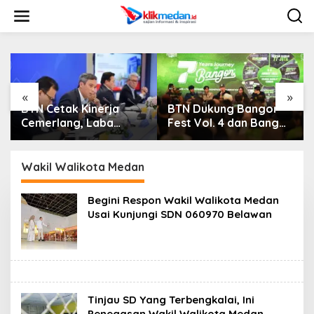
L
e
w
a
t
i
k
e
«
»
k
BTN Cetak Kinerja
BTN Dukung Bangor
Ja
o
Cemerlang, Laba
Fest Vol. 4 dan Bangor
AP
n
Bersih Semester I
Run, Perluas Ekosistem
Ke
t
Tahun 2026 Melesat
Transaksi Digital
Me
e
40,8 Persen dan NPL
Na
Wakil Walikota Medan
n
Turun Jadi 2,99 Persen
Dik
Begini Respon Wakil Walikota Medan
Usai Kunjungi SDN 060970 Belawan
Tinjau SD Yang Terbengkalai, Ini
Penegasan Wakil Walikota Medan