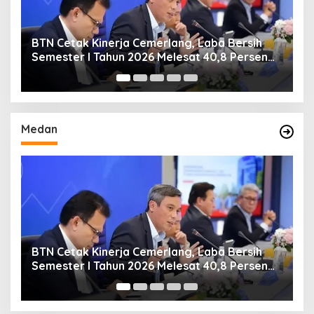
BTN Cetak Kinerja Cemerlang, Laba Bersih
B
Semester I Tahun 2026 Melesat 40,8 Persen
R
dan NPL Turun Jadi 2,99 Persen
Medan
BTN Cetak Kinerja Cemerlang, Laba Bersih
B
Semester I Tahun 2026 Melesat 40,8 Persen
R
dan NPL Turun Jadi 2,99 Persen