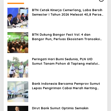
BTN Cetak Kinerja Cemerlang, Laba Bersih
Semester I Tahun 2026 Melesat 40,8 Persen
dan NPL Turun Jadi 2,99 Persen
BTN Dukung Bangor Fest Vol. 4 dan
Bangor Run, Perluas Ekosistem Transaksi
Digital
Peringati Hari Bumi Sedunia, PLN UID
Sumut Tanam Pohon di Tapteng melalui
Program “Roots of Energy”
Bank Indonesia Bersama Pemprov Sumut
Lepas Pengiriman Cabai Merah Keriting
Karo ke Palangka Raya
Dirut Bank Sumut Optimis Semakin