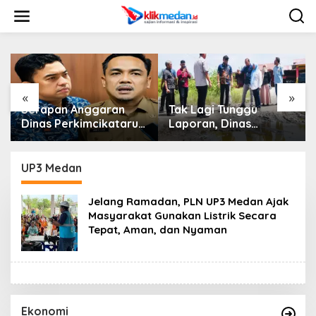
L
e
w
a
t
i
k
e
«
»
k
Serapan Anggaran
Tak Lagi Tunggu
o
Dinas Perkimcikataru
Laporan, Dinas
n
Paling Buruk, Plh
SDABMBK Medan
t
Sekda: Kami Sarankan
Jemput Bola Tangani
e
Dievaluasi
Infrastruktur
UP3 Medan
n
Jelang Ramadan, PLN UP3 Medan Ajak
Masyarakat Gunakan Listrik Secara
Tepat, Aman, dan Nyaman
Ekonomi