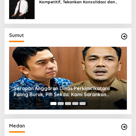
Kompetitif, Tekankan Konsolidasi dan
Digitalisasi
Sumut
Serapan Anggaran Dinas Perkimcikataru
T
Paling Buruk, Plh Sekda: Kami Sarankan
M
Dievaluasi
Medan