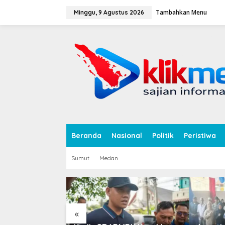
L
Tambahkan Menu
e
Minggu, 9 Agustus 2026
w
a
tutup
t
i
k
e
k
o
n
t
e
n
Beranda
Nasional
Politik
Peristiwa
Sumut
Medan
«