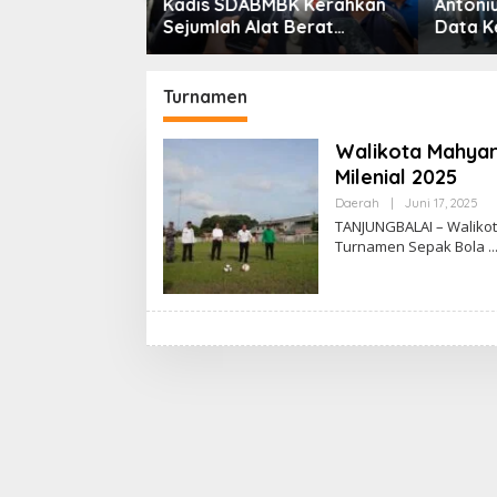
inerja
Kadis SDABMBK Kerahkan
Antoni
Laba Bersih
Sejumlah Alat Berat
Data K
Tahun 2026
Bersihkan Parit Jalan
Jadi K
8 Persen dan
Taduan Dari Sedimentasi
Sosial
di 2,99 Persen
Tebal
Turnamen
Walikota Mahyar
Milenial 2025
Daerah
|
Juni 17, 2025
O
L
TANJUNGBALAI – Waliko
E
Turnamen Sepak Bola
H
U
C
O
K
I
S
W
A
N
D
I