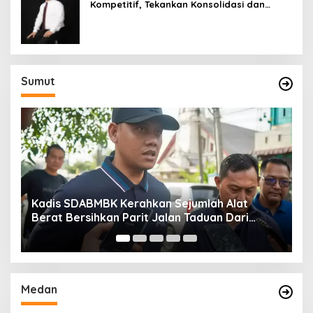
Kompetitif, Tekankan Konsolidasi dan
Digitalisasi
Sumut
Kadis SDABMBK Kerahkan Sejumlah Alat
A
Berat Bersihkan Parit Jalan Taduan Dari
K
Sedimentasi Tebal
B
Medan