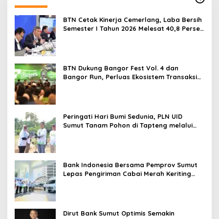
BTN Cetak Kinerja Cemerlang, Laba Bersih
Semester I Tahun 2026 Melesat 40,8 Persen
dan NPL Turun Jadi 2,99 Persen
BTN Dukung Bangor Fest Vol. 4 dan
Bangor Run, Perluas Ekosistem Transaksi
Digital
Peringati Hari Bumi Sedunia, PLN UID
Sumut Tanam Pohon di Tapteng melalui
Program “Roots of Energy”
Bank Indonesia Bersama Pemprov Sumut
Lepas Pengiriman Cabai Merah Keriting
Karo ke Palangka Raya
Dirut Bank Sumut Optimis Semakin