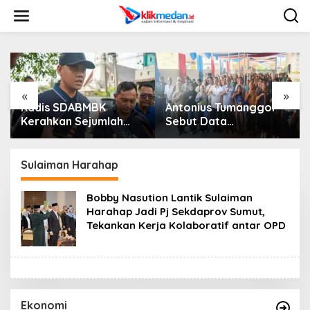
L
e
w
a
t
i
k
e
«
»
k
Kadis SDABMBK
Antonius Tumanggor
o
Kerahkan Sejumlah
Sebut Data
n
Alat Berat Bersihkan
Kependudukan Akurat
t
Parit Jalan Taduan
Jadi Kunci Agar
e
Dari Sedimentasi Tebal
Bantuan Sosial Tepat
Sulaiman Harahap
n
Sasaran
Bobby Nasution Lantik Sulaiman
Harahap Jadi Pj Sekdaprov Sumut,
Tekankan Kerja Kolaboratif antar OPD
Ekonomi