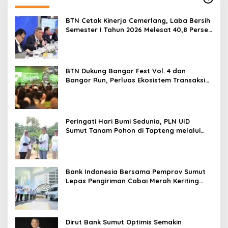
BTN Cetak Kinerja Cemerlang, Laba Bersih
Semester I Tahun 2026 Melesat 40,8 Persen
dan NPL Turun Jadi 2,99 Persen
BTN Dukung Bangor Fest Vol. 4 dan
Bangor Run, Perluas Ekosistem Transaksi
Digital
Peringati Hari Bumi Sedunia, PLN UID
Sumut Tanam Pohon di Tapteng melalui
Program “Roots of Energy”
Bank Indonesia Bersama Pemprov Sumut
Lepas Pengiriman Cabai Merah Keriting
Karo ke Palangka Raya
Dirut Bank Sumut Optimis Semakin