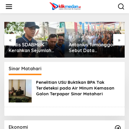
L
e
w
a
t
i
k
e
«
»
k
Kadis SDABMBK
Antonius Tumanggor
Se
o
Kerahkan Sejumlah
Sebut Data
Di
n
Alat Berat Bersihkan
Kependudukan Akurat
Pal
t
Parit Jalan Taduan
Jadi Kunci Agar
Se
e
Dari Sedimentasi Tebal
Bantuan Sosial Tepat
Di
Sinar Matahari
n
Sasaran
Penelitian USU Buktikan BPA Tak
Terdeteksi pada Air Minum Kemasan
Galon Terpapar Sinar Matahari
Ekonomi