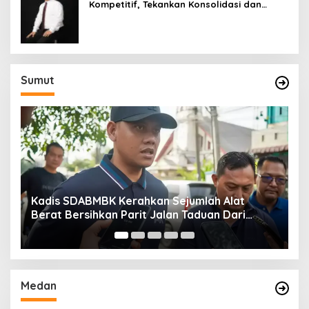
Kompetitif, Tekankan Konsolidasi dan
Digitalisasi
Sumut
Kadis SDABMBK Kerahkan Sejumlah Alat
A
Berat Bersihkan Parit Jalan Taduan Dari
K
Sedimentasi Tebal
B
Medan