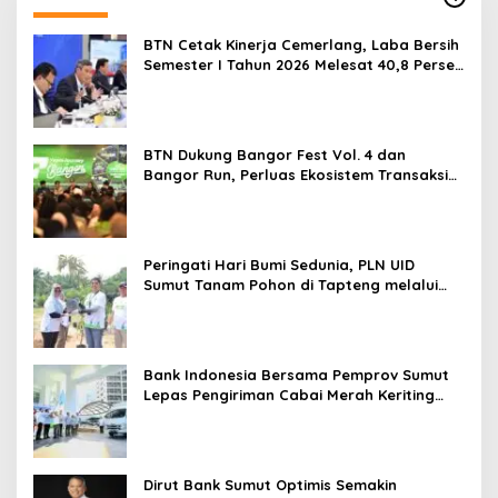
BTN Cetak Kinerja Cemerlang, Laba Bersih
Semester I Tahun 2026 Melesat 40,8 Persen
dan NPL Turun Jadi 2,99 Persen
BTN Dukung Bangor Fest Vol. 4 dan
Bangor Run, Perluas Ekosistem Transaksi
Digital
Peringati Hari Bumi Sedunia, PLN UID
Sumut Tanam Pohon di Tapteng melalui
Program “Roots of Energy”
Bank Indonesia Bersama Pemprov Sumut
Lepas Pengiriman Cabai Merah Keriting
Karo ke Palangka Raya
Dirut Bank Sumut Optimis Semakin