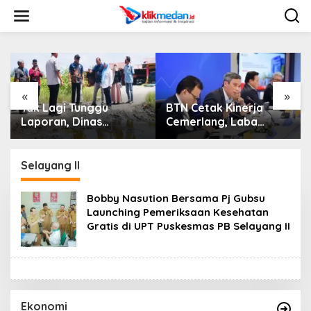
L
e
w
a
t
i
k
e
«
»
k
Tak Lagi Tunggu
BTN Cetak Kinerja
o
Laporan, Dinas
Cemerlang, Laba
n
SDABMBK Medan
Bersih Semester I
t
Jemput Bola Tangani
Tahun 2026 Melesat
e
Infrastruktur
40,8 Persen dan NPL
Selayang II
n
Turun Jadi 2,99 Persen
Bobby Nasution Bersama Pj Gubsu
Launching Pemeriksaan Kesehatan
Gratis di UPT Puskesmas PB Selayang II
Ekonomi