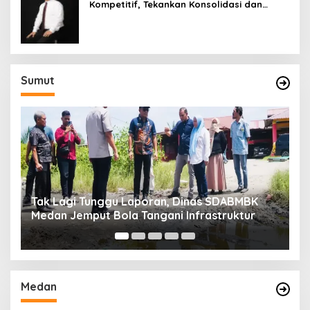
Kompetitif, Tekankan Konsolidasi dan
Digitalisasi
Sumut
Tak Lagi Tunggu Laporan, Dinas SDABMBK
B
Medan Jemput Bola Tangani Infrastruktur
S
d
Medan