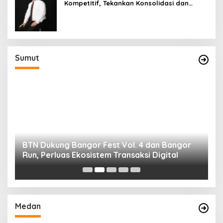
Kompetitif, Tekankan Konsolidasi dan
Digitalisasi
Sumut
BTN Dukung Bangor Fest Vol. 4 dan Bangor
J
Run, Perluas Ekosistem Transaksi Digital
B
Di
Medan