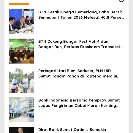
BTN Cetak Kinerja Cemerlang, Laba Bersih
Semester I Tahun 2026 Melesat 40,8 Persen
dan NPL Turun Jadi 2,99 Persen
BTN Dukung Bangor Fest Vol. 4 dan
Bangor Run, Perluas Ekosistem Transaksi
Digital
Peringati Hari Bumi Sedunia, PLN UID
Sumut Tanam Pohon di Tapteng melalui
Program “Roots of Energy”
Bank Indonesia Bersama Pemprov Sumut
Lepas Pengiriman Cabai Merah Keriting
Karo ke Palangka Raya
Dirut Bank Sumut Optimis Semakin