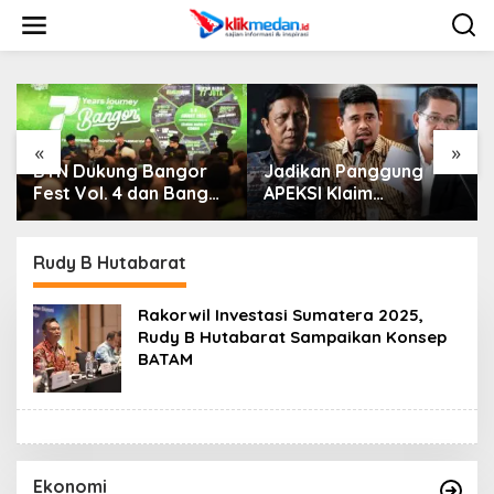
L
e
w
a
t
i
k
e
«
»
k
BTN Dukung Bangor
Jadikan Panggung
o
Fest Vol. 4 dan Bangor
APEKSI Klaim
n
Run, Perluas Ekosistem
Keberhasilan Bangun
t
Transaksi Digital
Medan, Sikap Bobby
e
Nasution Justru
Rudy B Hutabarat
n
Dikritik Publik
Rakorwil Investasi Sumatera 2025,
Rudy B Hutabarat Sampaikan Konsep
BATAM
Ekonomi