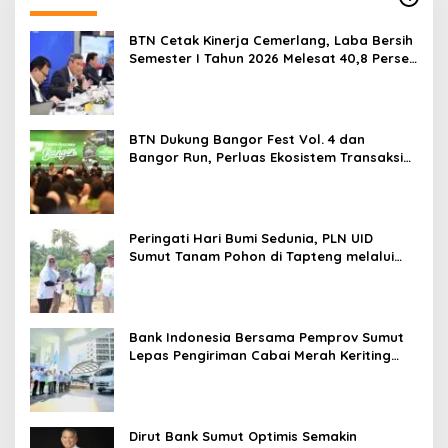
BTN Cetak Kinerja Cemerlang, Laba Bersih
Semester I Tahun 2026 Melesat 40,8 Persen
dan NPL Turun Jadi 2,99 Persen
BTN Dukung Bangor Fest Vol. 4 dan
Bangor Run, Perluas Ekosistem Transaksi
Digital
Peringati Hari Bumi Sedunia, PLN UID
Sumut Tanam Pohon di Tapteng melalui
Program “Roots of Energy”
Bank Indonesia Bersama Pemprov Sumut
Lepas Pengiriman Cabai Merah Keriting
Karo ke Palangka Raya
Dirut Bank Sumut Optimis Semakin