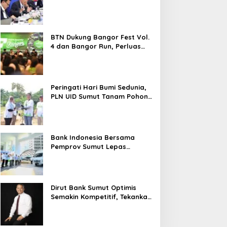
TN Dukung Bangor Fest
Jadikan Panggung APEKSI
2026 Melesat 40,8 Persen dan
ol. 4 dan Bangor Run,
Klaim Keberhasilan Bangun
NPL Turun Jadi 2,99 Persen
erluas Ekosistem
Medan, Sikap Bobby
ransaksi Digital
Nasution Justru Dikritik
BTN Dukung Bangor Fest Vol.
Publik
4 dan Bangor Run, Perluas
Ekosistem Transaksi Digital
Peringati Hari Bumi Sedunia,
PLN UID Sumut Tanam Pohon
di Tapteng melalui Program
“Roots of Energy”
Bank Indonesia Bersama
Pemprov Sumut Lepas
Pengiriman Cabai Merah
Keriting Karo ke Palangka
Raya
Dirut Bank Sumut Optimis
Semakin Kompetitif, Tekankan
Konsolidasi dan Digitalisasi