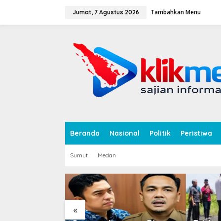
L
Tambahkan Menu
e
Jumat, 7 Agustus 2026
w
a
tutup
t
i
k
e
k
o
n
t
e
n
Beranda
Nasional
Politik
Peristiwa
Sumut
Medan
«