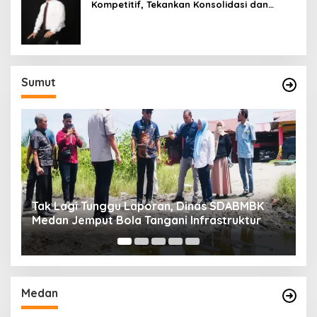
Kompetitif, Tekankan Konsolidasi dan
Digitalisasi
Sumut
Tak Lagi Tunggu Laporan, Dinas SDABMBK
BTN
Medan Jemput Bola Tangani Infrastruktur
Sem
dan
Medan