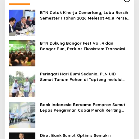
BTN Cetak Kinerja Cemerlang, Laba Bersih
Semester I Tahun 2026 Melesat 40,8 Persen
dan NPL Turun Jadi 2,99 Persen
BTN Dukung Bangor Fest Vol. 4 dan
Bangor Run, Perluas Ekosistem Transaksi
Digital
Peringati Hari Bumi Sedunia, PLN UID
Sumut Tanam Pohon di Tapteng melalui
Program “Roots of Energy”
Bank Indonesia Bersama Pemprov Sumut
Lepas Pengiriman Cabai Merah Keriting
Karo ke Palangka Raya
Dirut Bank Sumut Optimis Semakin