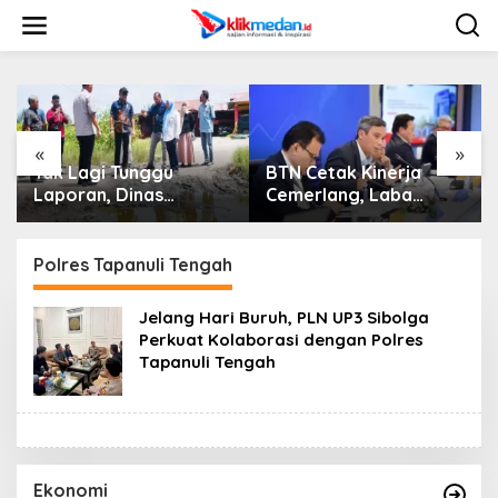
L
e
w
a
t
i
k
e
«
»
k
 Tunggu
BTN Cetak Kinerja
BTN Dukung
o
 Dinas
Cemerlang, Laba
Fest Vol. 4 
n
dan
Bersih Semester I
Run, Perluas
t
Bola Tangani
Tahun 2026 Melesat
Transaksi Di
e
uktur
40,8 Persen dan NPL
Polres Tapanuli Tengah
n
Turun Jadi 2,99 Persen
Jelang Hari Buruh, PLN UP3 Sibolga
Perkuat Kolaborasi dengan Polres
Tapanuli Tengah
Ekonomi