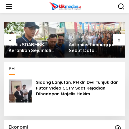
L
e
w
a
t
i
k
e
«
»
k
Kadis SDABMBK
Antonius Tumanggor
o
Kerahkan Sejumlah
Sebut Data
n
Alat Berat Bersihkan
Kependudukan Akurat
t
Parit Jalan Taduan
Jadi Kunci Agar
e
Dari Sedimentasi Tebal
Bantuan Sosial Tepat
PH
n
Sasaran
Sidang Lanjutan, PH dr. Dwi Tunjuk dan
Putar Video CCTV Saat Kejadian
Dihadapan Majelis Hakim
Ekonomi