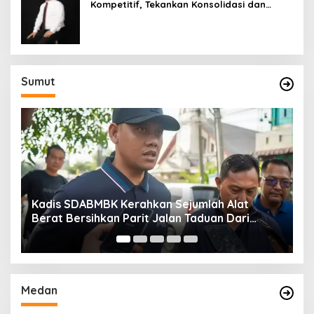
Kompetitif, Tekankan Konsolidasi dan
Digitalisasi
Sumut
Kadis SDABMBK Kerahkan Sejumlah Alat
A
Berat Bersihkan Parit Jalan Taduan Dari
K
Sedimentasi Tebal
B
Medan