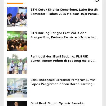
BTN Cetak Kinerja Cemerlang, Laba Bersih
Semester I Tahun 2026 Melesat 40,8 Persen
dan NPL Turun Jadi 2,99 Persen
BTN Dukung Bangor Fest Vol. 4 dan
Bangor Run, Perluas Ekosistem Transaksi
Digital
Peringati Hari Bumi Sedunia, PLN UID
Sumut Tanam Pohon di Tapteng melalui
Program “Roots of Energy”
Bank Indonesia Bersama Pemprov Sumut
Lepas Pengiriman Cabai Merah Keriting
Karo ke Palangka Raya
Dirut Bank Sumut Optimis Semakin