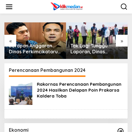
L
e
w
a
t
i
k
e
«
»
k
Serapan Anggaran
Tak Lagi Tunggu
o
Dinas Perkimcikataru
Laporan, Dinas
n
Paling Buruk, Plh
SDABMBK Medan
t
Sekda: Kami Sarankan
Jemput Bola Tangani
e
Dievaluasi
Infrastruktur
Perencanaan Pembangunan 2024
n
Rakornas Perencanaan Pembangunan
2024 Hasilkan Delapan Poin Prakarsa
Kaldera Toba
Ekonomi