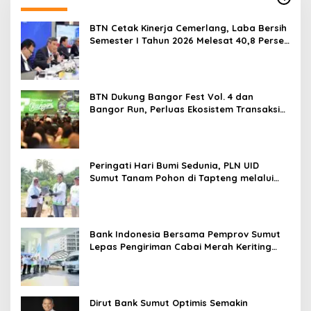
BTN Cetak Kinerja Cemerlang, Laba Bersih
Semester I Tahun 2026 Melesat 40,8 Persen
dan NPL Turun Jadi 2,99 Persen
BTN Dukung Bangor Fest Vol. 4 dan
Bangor Run, Perluas Ekosistem Transaksi
Digital
Peringati Hari Bumi Sedunia, PLN UID
Sumut Tanam Pohon di Tapteng melalui
Program “Roots of Energy”
Bank Indonesia Bersama Pemprov Sumut
Lepas Pengiriman Cabai Merah Keriting
Karo ke Palangka Raya
Dirut Bank Sumut Optimis Semakin