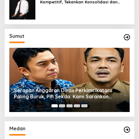
Kompetitif, Tekankan Konsolidasi dan
Digitalisasi
Sumut
Serapan Anggaran Dinas Perkimcikataru
T
Paling Buruk, Plh Sekda: Kami Sarankan
M
Dievaluasi
Medan