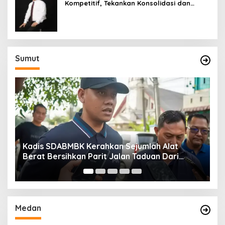
Kompetitif, Tekankan Konsolidasi dan
Digitalisasi
Sumut
Kadis SDABMBK Kerahkan Sejumlah Alat
A
Berat Bersihkan Parit Jalan Taduan Dari
K
Sedimentasi Tebal
B
Medan