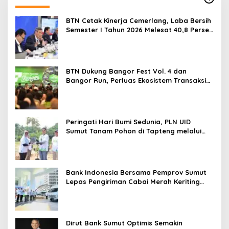
BTN Cetak Kinerja Cemerlang, Laba Bersih
Semester I Tahun 2026 Melesat 40,8 Persen
dan NPL Turun Jadi 2,99 Persen
BTN Dukung Bangor Fest Vol. 4 dan
Bangor Run, Perluas Ekosistem Transaksi
Digital
Peringati Hari Bumi Sedunia, PLN UID
Sumut Tanam Pohon di Tapteng melalui
Program “Roots of Energy”
Bank Indonesia Bersama Pemprov Sumut
Lepas Pengiriman Cabai Merah Keriting
Karo ke Palangka Raya
Dirut Bank Sumut Optimis Semakin