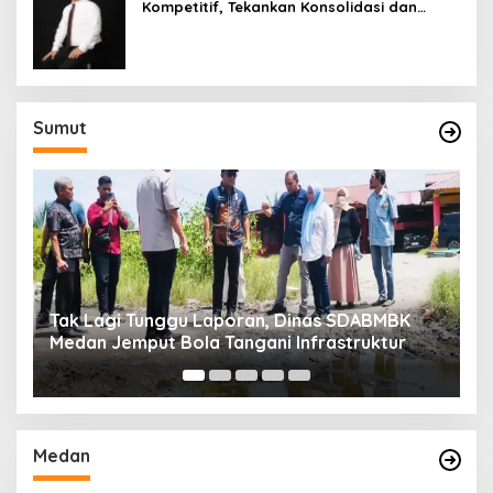
Kompetitif, Tekankan Konsolidasi dan
Digitalisasi
Sumut
Tak Lagi Tunggu Laporan, Dinas SDABMBK
B
Medan Jemput Bola Tangani Infrastruktur
S
d
Medan