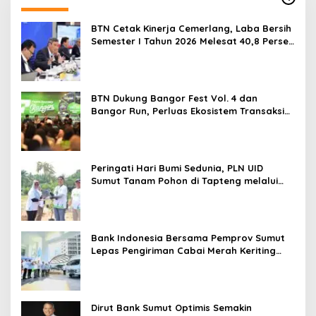
BTN Cetak Kinerja Cemerlang, Laba Bersih
Semester I Tahun 2026 Melesat 40,8 Persen
dan NPL Turun Jadi 2,99 Persen
BTN Dukung Bangor Fest Vol. 4 dan
Bangor Run, Perluas Ekosistem Transaksi
Digital
Peringati Hari Bumi Sedunia, PLN UID
Sumut Tanam Pohon di Tapteng melalui
Program “Roots of Energy”
Bank Indonesia Bersama Pemprov Sumut
Lepas Pengiriman Cabai Merah Keriting
Karo ke Palangka Raya
Dirut Bank Sumut Optimis Semakin