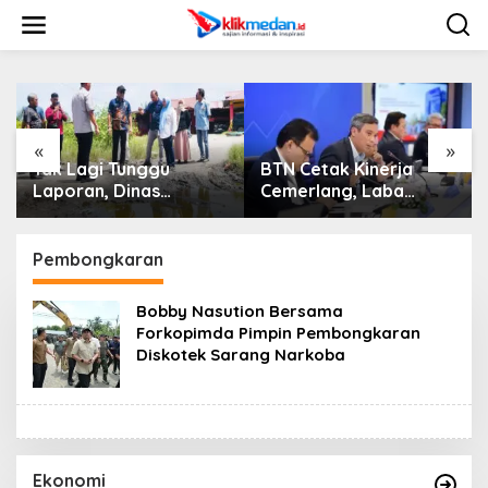
L
e
w
a
t
i
k
e
«
»
k
Tak Lagi Tunggu
BTN Cetak Kinerja
o
Laporan, Dinas
Cemerlang, Laba
n
SDABMBK Medan
Bersih Semester I
t
Jemput Bola Tangani
Tahun 2026 Melesat
e
Infrastruktur
40,8 Persen dan NPL
Pembongkaran
n
Turun Jadi 2,99 Persen
Bobby Nasution Bersama
Forkopimda Pimpin Pembongkaran
Diskotek Sarang Narkoba
Ekonomi