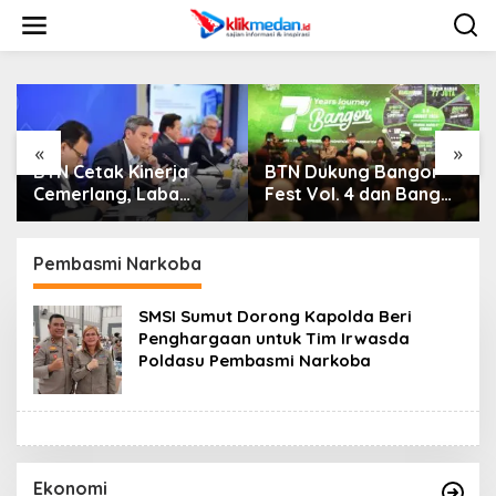
L
e
w
a
t
i
k
e
«
»
k
BTN Cetak Kinerja
BTN Dukung Bangor
o
Cemerlang, Laba
Fest Vol. 4 dan Bangor
n
Bersih Semester I
Run, Perluas Ekosistem
t
Tahun 2026 Melesat
Transaksi Digital
e
40,8 Persen dan NPL
Pembasmi Narkoba
n
Turun Jadi 2,99 Persen
SMSI Sumut Dorong Kapolda Beri
Penghargaan untuk Tim Irwasda
Poldasu Pembasmi Narkoba
Ekonomi