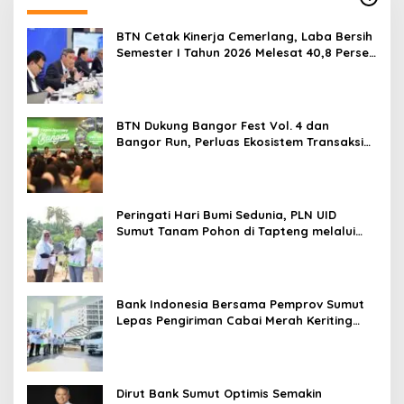
BTN Cetak Kinerja Cemerlang, Laba Bersih
Semester I Tahun 2026 Melesat 40,8 Persen
dan NPL Turun Jadi 2,99 Persen
BTN Dukung Bangor Fest Vol. 4 dan
Bangor Run, Perluas Ekosistem Transaksi
Digital
Peringati Hari Bumi Sedunia, PLN UID
Sumut Tanam Pohon di Tapteng melalui
Program “Roots of Energy”
Bank Indonesia Bersama Pemprov Sumut
Lepas Pengiriman Cabai Merah Keriting
Karo ke Palangka Raya
Dirut Bank Sumut Optimis Semakin