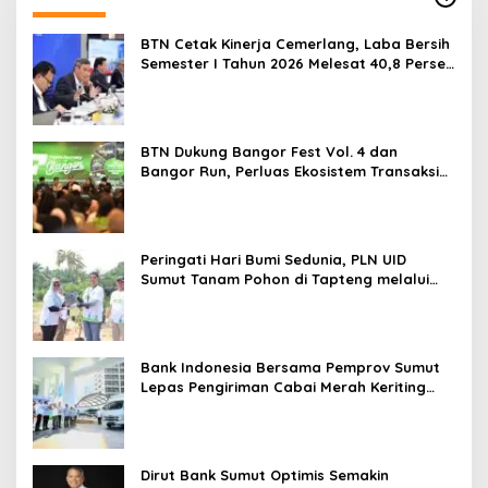
BTN Cetak Kinerja Cemerlang, Laba Bersih
Semester I Tahun 2026 Melesat 40,8 Persen
dan NPL Turun Jadi 2,99 Persen
BTN Dukung Bangor Fest Vol. 4 dan
Bangor Run, Perluas Ekosistem Transaksi
Digital
Peringati Hari Bumi Sedunia, PLN UID
Sumut Tanam Pohon di Tapteng melalui
Program “Roots of Energy”
Bank Indonesia Bersama Pemprov Sumut
Lepas Pengiriman Cabai Merah Keriting
Karo ke Palangka Raya
Dirut Bank Sumut Optimis Semakin