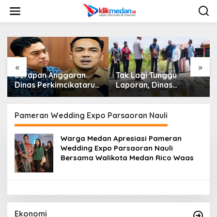
L
e
w
a
t
i
k
e
«
»
k
Serapan Anggaran
Tak Lagi Tunggu
o
Dinas Perkimcikataru
Laporan, Dinas
n
Paling Buruk, Plh
SDABMBK Medan
t
Sekda: Kami Sarankan
Jemput Bola Tangani
e
Dievaluasi
Infrastruktur
Pameran Wedding Expo Parsaoran Nauli
n
Warga Medan Apresiasi Pameran
Wedding Expo Parsaoran Nauli
Bersama Walikota Medan Rico Waas
Ekonomi