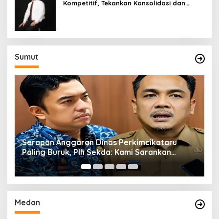
Kompetitif, Tekankan Konsolidasi dan
Digitalisasi
Sumut
Serapan Anggaran Dinas Perkimcikataru
T
Paling Buruk, Plh Sekda: Kami Sarankan
M
Dievaluasi
Medan