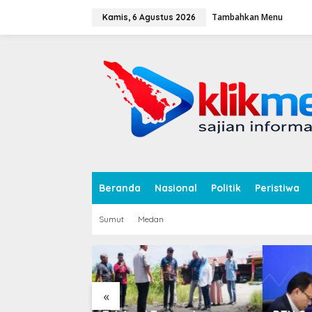
L
Tambahkan Menu
e
Kamis, 6 Agustus 2026
w
a
tutup
t
i
k
e
k
o
n
t
e
n
Beranda
Nasional
Politik
Peristiwa
Sumut
Medan
«