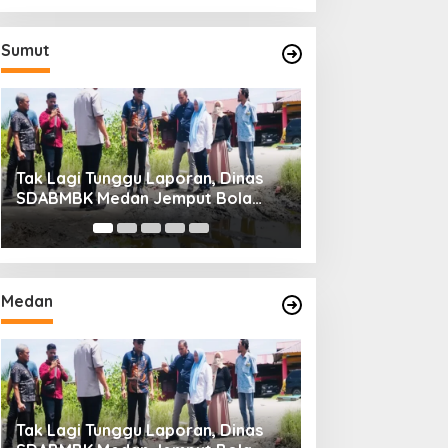
Sumut
oran, Dinas
BTN Cetak Kinerja Cemerlang,
Laba Bersih Semester I Tahun
r
2026 Melesat 40,8 Persen dan NPL
Turun Jadi 2,99 Persen
Medan
 Laporan, Dinas
BTN Cetak Kinerja Cemerlang,