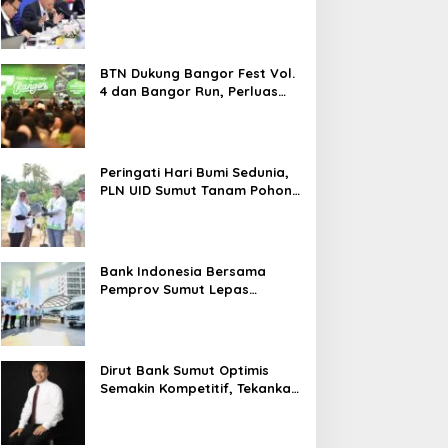
Menanti Tindak Lanjut
Tak Lagi Tunggu Lapora
2026 Melesat 40,8 Persen dan
Polisi, Tiga Pelapor
Dinas SDABMBK Medan
NPL Turun Jadi 2,99 Persen
Dugaan Penganiayaan di
Jemput Bola Tangani
Medan Harapkan Kepastian
Infrastruktur
BTN Dukung Bangor Fest Vol.
Hukum
4 dan Bangor Run, Perluas
Ekosistem Transaksi Digital
Peringati Hari Bumi Sedunia,
PLN UID Sumut Tanam Pohon
di Tapteng melalui Program
“Roots of Energy”
Bank Indonesia Bersama
Pemprov Sumut Lepas
Pengiriman Cabai Merah
Keriting Karo ke Palangka
Raya
Dirut Bank Sumut Optimis
Semakin Kompetitif, Tekankan
Konsolidasi dan Digitalisasi