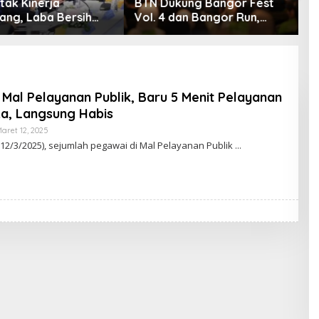
 Dukung Bangor Fest
Jadikan Panggung APEKSI
. 4 dan Bangor Run,
Klaim Keberhasilan Bangun
luas Ekosistem
Medan, Sikap Bobby
nsaksi Digital
Nasution Justru Dikritik
Publik
Mal Pelayanan Publik, Baru 5 Menit Pelayanan
ka, Langsung Habis
aret 12, 2025
O
L
(12/3/2025), sejumlah pegawai di Mal Pelayanan Publik
E
H
U
C
O
K
I
S
W
A
N
D
I