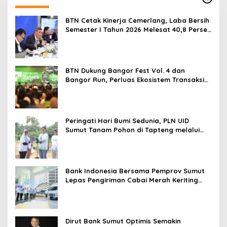
BTN Cetak Kinerja Cemerlang, Laba Bersih
Semester I Tahun 2026 Melesat 40,8 Persen
dan NPL Turun Jadi 2,99 Persen
BTN Dukung Bangor Fest Vol. 4 dan
Bangor Run, Perluas Ekosistem Transaksi
Digital
Peringati Hari Bumi Sedunia, PLN UID
Sumut Tanam Pohon di Tapteng melalui
Program “Roots of Energy”
Bank Indonesia Bersama Pemprov Sumut
Lepas Pengiriman Cabai Merah Keriting
Karo ke Palangka Raya
Dirut Bank Sumut Optimis Semakin