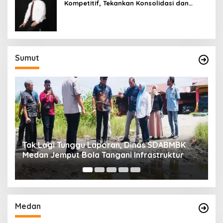
Kompetitif, Tekankan Konsolidasi dan
Digitalisasi
Sumut
Tak Lagi Tunggu Laporan, Dinas SDABMBK
B
Medan Jemput Bola Tangani Infrastruktur
S
d
Medan