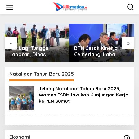
L
e
w
a
t
i
k
e
«
»
k
Tak Lagi Tunggu
BTN Cetak Kinerja
o
Laporan, Dinas
Cemerlang, Laba
n
SDABMBK Medan
Bersih Semester I
t
Jemput Bola Tangani
Tahun 2026 Melesat
e
Infrastruktur
40,8 Persen dan NPL
Natal dan Tahun Baru 2025
n
Turun Jadi 2,99 Persen
Jelang Natal dan Tahun Baru 2025,
Wamen ESDM lakukan Kunjungan Kerja
ke PLN Sumut
Ekonomi