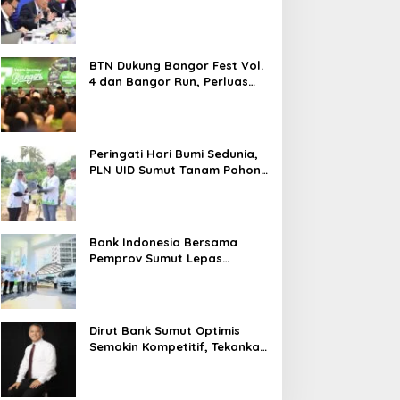
TN Dukung Bangor Fest
Jadikan Panggung APEKSI
2026 Melesat 40,8 Persen dan
ol. 4 dan Bangor Run,
Klaim Keberhasilan Bangun
NPL Turun Jadi 2,99 Persen
erluas Ekosistem
Medan, Sikap Bobby
ransaksi Digital
Nasution Justru Dikritik
BTN Dukung Bangor Fest Vol.
Publik
4 dan Bangor Run, Perluas
Ekosistem Transaksi Digital
Peringati Hari Bumi Sedunia,
PLN UID Sumut Tanam Pohon
di Tapteng melalui Program
“Roots of Energy”
Bank Indonesia Bersama
Pemprov Sumut Lepas
Pengiriman Cabai Merah
Keriting Karo ke Palangka
Raya
Dirut Bank Sumut Optimis
Semakin Kompetitif, Tekankan
Konsolidasi dan Digitalisasi