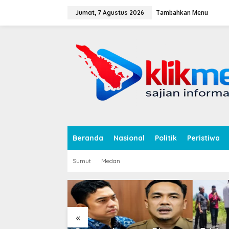
L
Tambahkan Menu
e
Jumat, 7 Agustus 2026
w
a
tutup
t
i
k
e
k
o
n
t
e
n
Beranda
Nasional
Politik
Peristiwa
Sumut
Medan
«