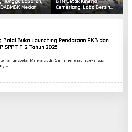
gi Tunggu Laporan,
BTN Cetak Kinerja
B
ABMBK Medan
Cemerlang, Laba Bersih
V
 Bola Tangani
Semester I Tahun 2026
P
ruktur
Melesat 40,8 Persen dan
T
NPL Turun Jadi 2,99 Persen
g Balai Buka Launching Pendataan PKB dan
P SPPT P-2 Tahun 2025
ta Tanjungbalai, Mahyaruddin Salim menghadiri sekaligus
ing