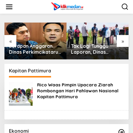
L
e
w
a
t
i
k
e
«
»
k
Serapan Anggaran
Tak Lagi Tunggu
o
Dinas Perkimcikataru
Laporan, Dinas
n
Paling Buruk, Plh
SDABMBK Medan
t
Sekda: Kami Sarankan
Jemput Bola Tangani
e
Dievaluasi
Infrastruktur
Kapitan Pattimura
n
Rico Waas Pimpin Upacara Ziarah
Rombongan Hari Pahlawan Nasional
Kapitan Pattimura
Ekonomi