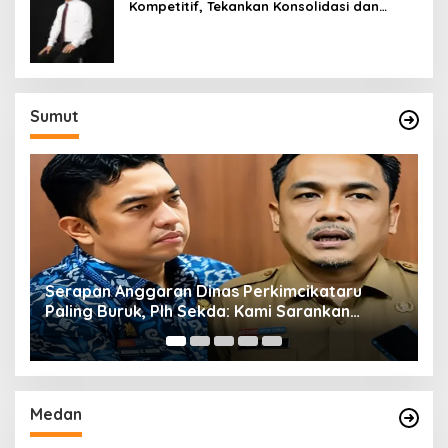
Kompetitif, Tekankan Konsolidasi dan
Digitalisasi
Sumut
Serapan Anggaran Dinas Perkimcikataru
T
Paling Buruk, Plh Sekda: Kami Sarankan
M
Dievaluasi
Medan