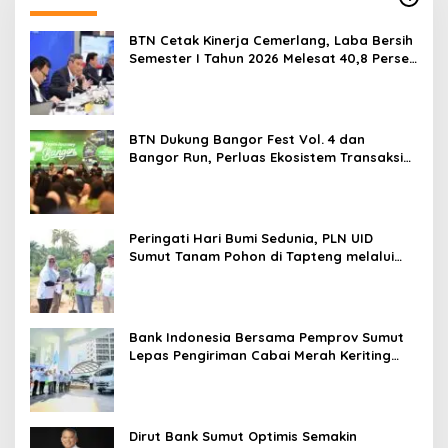
BTN Cetak Kinerja Cemerlang, Laba Bersih
Semester I Tahun 2026 Melesat 40,8 Persen
dan NPL Turun Jadi 2,99 Persen
BTN Dukung Bangor Fest Vol. 4 dan
Bangor Run, Perluas Ekosistem Transaksi
Digital
Peringati Hari Bumi Sedunia, PLN UID
Sumut Tanam Pohon di Tapteng melalui
Program “Roots of Energy”
Bank Indonesia Bersama Pemprov Sumut
Lepas Pengiriman Cabai Merah Keriting
Karo ke Palangka Raya
Dirut Bank Sumut Optimis Semakin