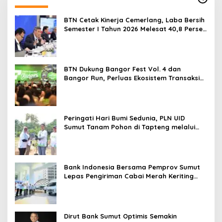
BTN Cetak Kinerja Cemerlang, Laba Bersih
Semester I Tahun 2026 Melesat 40,8 Persen
dan NPL Turun Jadi 2,99 Persen
BTN Dukung Bangor Fest Vol. 4 dan
Bangor Run, Perluas Ekosistem Transaksi
Digital
Peringati Hari Bumi Sedunia, PLN UID
Sumut Tanam Pohon di Tapteng melalui
Program “Roots of Energy”
Bank Indonesia Bersama Pemprov Sumut
Lepas Pengiriman Cabai Merah Keriting
Karo ke Palangka Raya
Dirut Bank Sumut Optimis Semakin