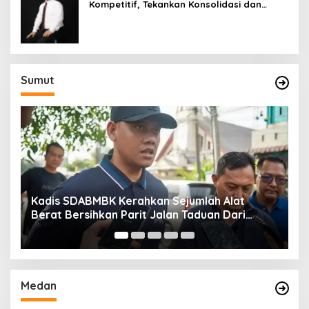
Kompetitif, Tekankan Konsolidasi dan
Digitalisasi
Sumut
Kadis SDABMBK Kerahkan Sejumlah Alat
A
Berat Bersihkan Parit Jalan Taduan Dari
K
Sedimentasi Tebal
B
Medan