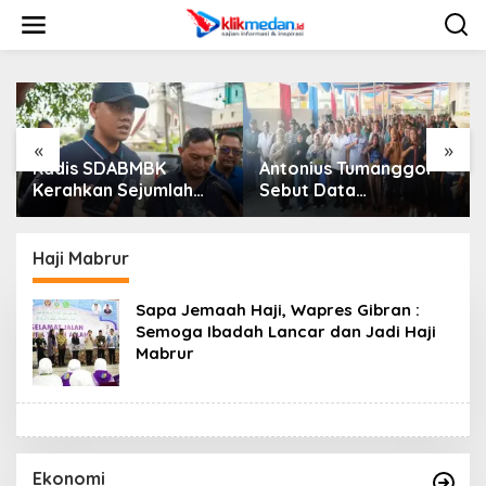
L
e
w
a
t
i
k
e
«
»
k
Kadis SDABMBK
Antonius Tumanggor
o
Kerahkan Sejumlah
Sebut Data
n
Alat Berat Bersihkan
Kependudukan Akurat
t
Parit Jalan Taduan
Jadi Kunci Agar
e
Dari Sedimentasi Tebal
Bantuan Sosial Tepat
Haji Mabrur
n
Sasaran
Sapa Jemaah Haji, Wapres Gibran :
Semoga Ibadah Lancar dan Jadi Haji
Mabrur
Ekonomi