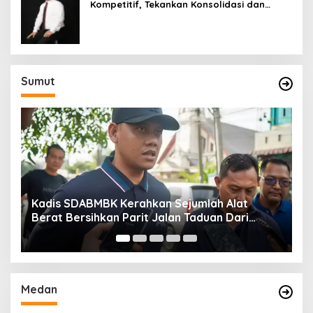
Kompetitif, Tekankan Konsolidasi dan
Digitalisasi
Sumut
Kadis SDABMBK Kerahkan Sejumlah Alat
A
Berat Bersihkan Parit Jalan Taduan Dari
K
Sedimentasi Tebal
B
Medan