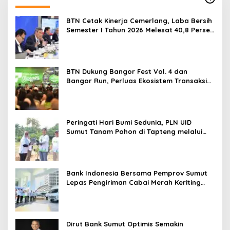
BTN Cetak Kinerja Cemerlang, Laba Bersih
Semester I Tahun 2026 Melesat 40,8 Persen
dan NPL Turun Jadi 2,99 Persen
BTN Dukung Bangor Fest Vol. 4 dan
Bangor Run, Perluas Ekosistem Transaksi
Digital
Peringati Hari Bumi Sedunia, PLN UID
Sumut Tanam Pohon di Tapteng melalui
Program “Roots of Energy”
Bank Indonesia Bersama Pemprov Sumut
Lepas Pengiriman Cabai Merah Keriting
Karo ke Palangka Raya
Dirut Bank Sumut Optimis Semakin