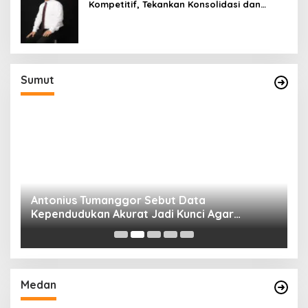
Kompetitif, Tekankan Konsolidasi dan
Digitalisasi
Sumut
Antonius Tumanggor Sebut Data
S
Kependudukan Akurat Jadi Kunci Agar
P
Bantuan Sosial Tepat Sasaran
D
Medan