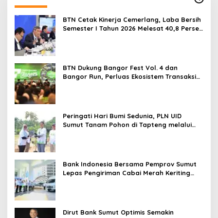
BTN Cetak Kinerja Cemerlang, Laba Bersih
Semester I Tahun 2026 Melesat 40,8 Persen
dan NPL Turun Jadi 2,99 Persen
BTN Dukung Bangor Fest Vol. 4 dan
Bangor Run, Perluas Ekosistem Transaksi
Digital
Peringati Hari Bumi Sedunia, PLN UID
Sumut Tanam Pohon di Tapteng melalui
Program “Roots of Energy”
Bank Indonesia Bersama Pemprov Sumut
Lepas Pengiriman Cabai Merah Keriting
Karo ke Palangka Raya
Dirut Bank Sumut Optimis Semakin