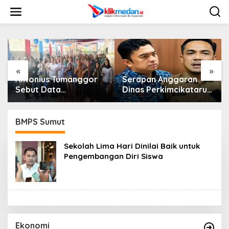
L
e
w
a
t
i
k
e
«
»
k
Antonius Tumanggor
Serapan Anggaran
o
Sebut Data
Dinas Perkimcikataru
n
Kependudukan Akurat
Paling Buruk, Plh
t
Jadi Kunci Agar
Sekda: Kami Sarankan
e
Bantuan Sosial Tepat
Dievaluasi
BMPS Sumut
n
Sasaran
Sekolah Lima Hari Dinilai Baik untuk
Pengembangan Diri Siswa
Ekonomi