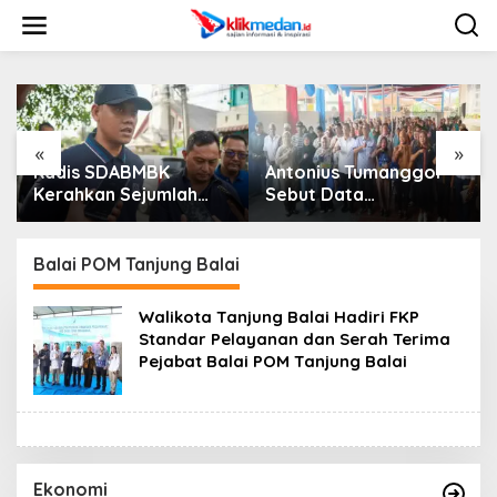
L
e
w
a
t
i
k
e
«
»
k
Kadis SDABMBK
Antonius Tumanggor
o
Kerahkan Sejumlah
Sebut Data
n
Alat Berat Bersihkan
Kependudukan Akurat
t
Parit Jalan Taduan
Jadi Kunci Agar
e
Dari Sedimentasi Tebal
Bantuan Sosial Tepat
Balai POM Tanjung Balai
n
Sasaran
Walikota Tanjung Balai Hadiri FKP
Standar Pelayanan dan Serah Terima
Pejabat Balai POM Tanjung Balai
Ekonomi