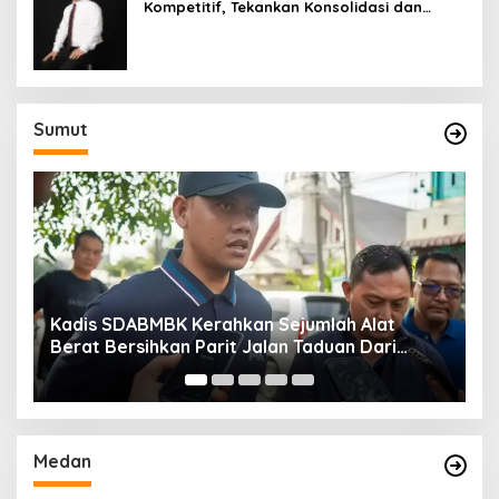
Kompetitif, Tekankan Konsolidasi dan
Digitalisasi
Sumut
Kadis SDABMBK Kerahkan Sejumlah Alat
A
Berat Bersihkan Parit Jalan Taduan Dari
K
Sedimentasi Tebal
B
Medan