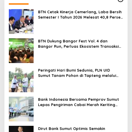
BTN Cetak Kinerja Cemerlang, Laba Bersih
Semester I Tahun 2026 Melesat 40,8 Persen
dan NPL Turun Jadi 2,99 Persen
BTN Dukung Bangor Fest Vol. 4 dan
Bangor Run, Perluas Ekosistem Transaksi
Digital
Peringati Hari Bumi Sedunia, PLN UID
Sumut Tanam Pohon di Tapteng melalui
Program “Roots of Energy”
Bank Indonesia Bersama Pemprov Sumut
Lepas Pengiriman Cabai Merah Keriting
Karo ke Palangka Raya
Dirut Bank Sumut Optimis Semakin