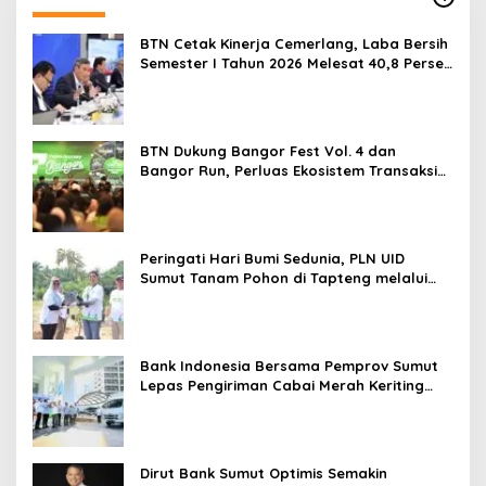
BTN Cetak Kinerja Cemerlang, Laba Bersih
Semester I Tahun 2026 Melesat 40,8 Persen
dan NPL Turun Jadi 2,99 Persen
BTN Dukung Bangor Fest Vol. 4 dan
Bangor Run, Perluas Ekosistem Transaksi
Digital
Peringati Hari Bumi Sedunia, PLN UID
Sumut Tanam Pohon di Tapteng melalui
Program “Roots of Energy”
Bank Indonesia Bersama Pemprov Sumut
Lepas Pengiriman Cabai Merah Keriting
Karo ke Palangka Raya
Dirut Bank Sumut Optimis Semakin