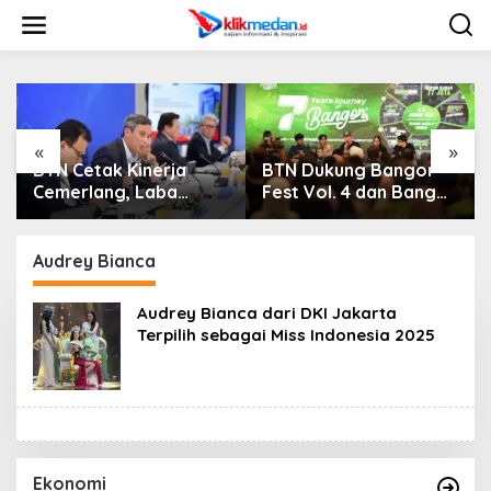
L
e
w
a
t
i
k
e
«
»
k
BTN Cetak Kinerja
BTN Dukung Bangor
o
Cemerlang, Laba
Fest Vol. 4 dan Bangor
n
Bersih Semester I
Run, Perluas Ekosistem
t
Tahun 2026 Melesat
Transaksi Digital
e
40,8 Persen dan NPL
Audrey Bianca
n
Turun Jadi 2,99 Persen
Audrey Bianca dari DKI Jakarta
Terpilih sebagai Miss Indonesia 2025
Ekonomi